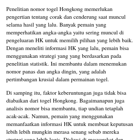
Penelitian nomor togel Hongkong memerlukan
pengertian tentang corak dan cenderung saat muncul
selama hasil yang lalu. Banyak pemain yang
memperhatikan angka-angka yaitu sering muncul di
pengeluaran HK untuk memilih pilihan yang lebih baik.
Dengan meneliti informasi HK yang lalu, pemain bisa
menggunakan strategi yang yang berdasarkan pada
penelitian statistik. Ini membantu dalam menemukan
nomor panas dan angka dingin, yang adalah
pertimbangan krusial dalam permainan togel.
Di samping itu, faktor keberuntungan juga tidak bisa
diabaikan dari togel Hongkong. Bagaimanapun juga
analisis nomor bisa membantu, tiap undian tetaplah
acak-acak. Namun, pemain yang menggunakan
memanfaatkan informasi HK untuk membuat keputusan
lebih lebih mungkin merasa senang sebab mereka
strategi yang lebih logis. Diskusi di masyarakat dan