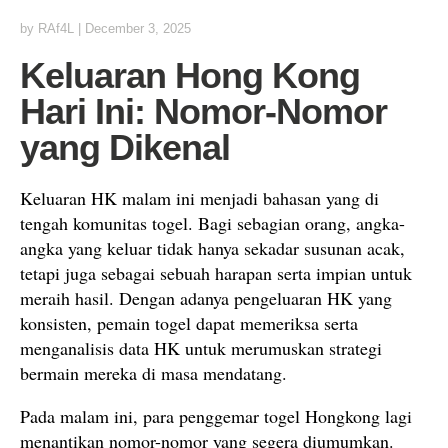
by
RAf4L
|
December 3, 2025
Keluaran Hong Kong
Hari Ini: Nomor-Nomor
yang Dikenal
Keluaran HK malam ini menjadi bahasan yang di
tengah komunitas togel. Bagi sebagian orang, angka-
angka yang keluar tidak hanya sekadar susunan acak,
tetapi juga sebagai sebuah harapan serta impian untuk
meraih hasil. Dengan adanya pengeluaran HK yang
konsisten, pemain togel dapat memeriksa serta
menganalisis data HK untuk merumuskan strategi
bermain mereka di masa mendatang.
Pada malam ini, para penggemar togel Hongkong lagi
menantikan nomor-nomor yang segera diumumkan.