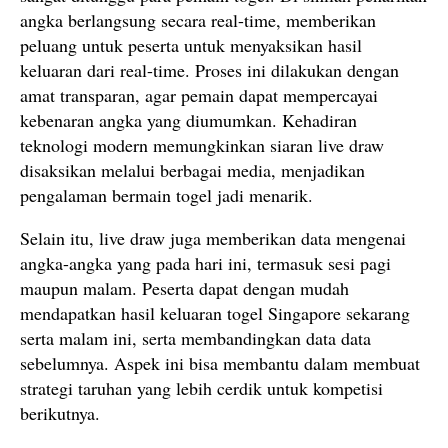
angka berlangsung secara real-time, memberikan
peluang untuk peserta untuk menyaksikan hasil
keluaran dari real-time. Proses ini dilakukan dengan
amat transparan, agar pemain dapat mempercayai
kebenaran angka yang diumumkan. Kehadiran
teknologi modern memungkinkan siaran live draw
disaksikan melalui berbagai media, menjadikan
pengalaman bermain togel jadi menarik.
Selain itu, live draw juga memberikan data mengenai
angka-angka yang pada hari ini, termasuk sesi pagi
maupun malam. Peserta dapat dengan mudah
mendapatkan hasil keluaran togel Singapore sekarang
serta malam ini, serta membandingkan data data
sebelumnya. Aspek ini bisa membantu dalam membuat
strategi taruhan yang lebih cerdik untuk kompetisi
berikutnya.