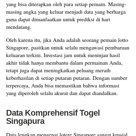
yang bisa diterapkan oleh para setiap pemain. Masing-
masing angka yang keluar menjadi data yang berharga
guna dapat dimanfaatkan untuk prediksi di hari
mendatang.
Oleh karena itu, jika Anda adalah seorang pemain lotto
Singapore, pastikan untuk selalu mengawasi pembaruan
keluaran terkini. Investasi jam untuk meninjau hasil
akhir tidak hanya membantu dalam permainan Anda,
tetapi juga dapat meningkatkan peluang meraih
keberhasilan di setiap putaran putaran. Dengan sumber
terpercaya, Anda bisa memastikan bahwa informasi
yang diperoleh selalu akurat dan dapat diandalkan.
Data Komprehensif Togel
Singapura
Data lengkap mengenai lotere Singapore sangat krusial