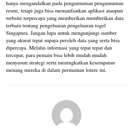
hanya mengandalkan pada pengumuman pengumuman
resmi, tetapi juga bisa memanfaatkan aplikasi ataupun
website terpercaya yang memberikan memberikan data
terbaru tentang pengeluaran pengeluaran togel
Singapura. Jangan lupa untuk mengunjungi sumber
yang akurat tepat supaya peroleh data yang serta bisa
dipercaya. Melalui informasi yang tepat tepat dan
tercepat, para pemain bisa lebih mudah mudah
menyusun strategi serta meningkatkan kesempatan
menang mereka di dalam permainan lotere ini.