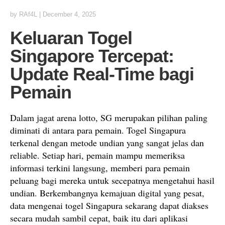
by
RAf4L
|
December 4, 2025
Keluaran Togel
Singapore Tercepat:
Update Real-Time bagi
Pemain
Dalam jagat arena lotto, SG merupakan pilihan paling
diminati di antara para pemain. Togel Singapura
terkenal dengan metode undian yang sangat jelas dan
reliable. Setiap hari, pemain mampu memeriksa
informasi terkini langsung, memberi para pemain
peluang bagi mereka untuk secepatnya mengetahui hasil
undian. Berkembangnya kemajuan digital yang pesat,
data mengenai togel Singapura sekarang dapat diakses
secara mudah sambil cepat, baik itu dari aplikasi