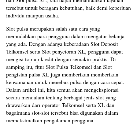
dan Slot pulsa XL, kita dapat memanfaatkan layanan
tersebut untuk beragam kebutuhan, baik demi keperluan
individu maupun usaha.
Slot pulsa merupakan salah satu cara yang
memudahkan para pengguna dalam mengatur belanja
yang ada. Dengan adanya keberadaan Slot Deposit
Telkomsel serta Slot penyetoran XL, pengguna dapat
mengisi top up kredit dengan semakin praktis. Di
samping itu, fitur Slot Pulsa Telkomsel dan Slot
pengisian pulsa XL juga memberikan memberikan
kenyamanan untuk menebus pulsa dengan cara cepat.
Dalam artikel ini, kita semua akan mengeksplorasi
secara mendalam tentang berbagai jenis slot yang
ditawarkan dari operator Telkomsel serta XL dan
bagaimana slot-slot tersebut bisa digunakan dalam
memaksimalkan pengalaman pengguna.