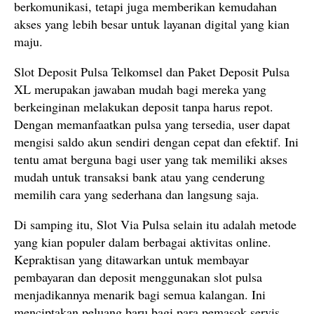
berkomunikasi, tetapi juga memberikan kemudahan
akses yang lebih besar untuk layanan digital yang kian
maju.
Slot Deposit Pulsa Telkomsel dan Paket Deposit Pulsa
XL merupakan jawaban mudah bagi mereka yang
berkeinginan melakukan deposit tanpa harus repot.
Dengan memanfaatkan pulsa yang tersedia, user dapat
mengisi saldo akun sendiri dengan cepat dan efektif. Ini
tentu amat berguna bagi user yang tak memiliki akses
mudah untuk transaksi bank atau yang cenderung
memilih cara yang sederhana dan langsung saja.
Di samping itu, Slot Via Pulsa selain itu adalah metode
yang kian populer dalam berbagai aktivitas online.
Kepraktisan yang ditawarkan untuk membayar
pembayaran dan deposit menggunakan slot pulsa
menjadikannya menarik bagi semua kalangan. Ini
menciptakan peluang baru bagi para pemasok servis