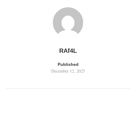
RAf4L
Published
December 12, 2025