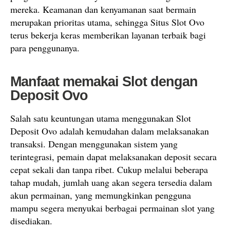
mereka. Keamanan dan kenyamanan saat bermain
merupakan prioritas utama, sehingga Situs Slot Ovo
terus bekerja keras memberikan layanan terbaik bagi
para penggunanya.
Manfaat memakai Slot dengan
Deposit Ovo
Salah satu keuntungan utama menggunakan Slot
Deposit Ovo adalah kemudahan dalam melaksanakan
transaksi. Dengan menggunakan sistem yang
terintegrasi, pemain dapat melaksanakan deposit secara
cepat sekali dan tanpa ribet. Cukup melalui beberapa
tahap mudah, jumlah uang akan segera tersedia dalam
akun permainan, yang memungkinkan pengguna
mampu segera menyukai berbagai permainan slot yang
disediakan.