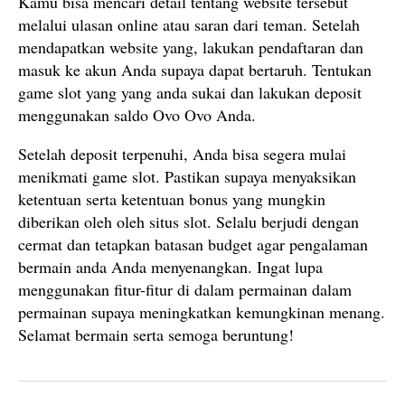
Kamu bisa mencari detail tentang website tersebut
melalui ulasan online atau saran dari teman. Setelah
mendapatkan website yang, lakukan pendaftaran dan
masuk ke akun Anda supaya dapat bertaruh. Tentukan
game slot yang yang anda sukai dan lakukan deposit
menggunakan saldo Ovo Ovo Anda.
Setelah deposit terpenuhi, Anda bisa segera mulai
menikmati game slot. Pastikan supaya menyaksikan
ketentuan serta ketentuan bonus yang mungkin
diberikan oleh oleh situs slot. Selalu berjudi dengan
cermat dan tetapkan batasan budget agar pengalaman
bermain anda Anda menyenangkan. Ingat lupa
menggunakan fitur-fitur di dalam permainan dalam
permainan supaya meningkatkan kemungkinan menang.
Selamat bermain serta semoga beruntung!