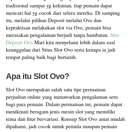
tradisional sampai yg kekinian, tiap pemain dapat
mencari hal yg cocok dari selera mereka. Di samping
itu, melalui pilihan Deposit melalui Ovo dan
kepraktisan melakukan slot via Ovo, pemain bisa
merasakan pengalaman berjudi tanpa hambatan.
Slot
Deposit Ovo
Mari kita menyelami lebih dalam soal
keunggulan dari Situs Slot Ovo serta kenapa ia jadi
tempat paling baik bagi bertaruh.
Apa itu Slot Ovo?
Slot Ovo merupakan salah satu tipe permainan
perjudian online yang menawarkan pengalaman seru
bagi para pemain. Dalam permainan ini, pemain dapat
menikmati beragam jenis mesin slot yang memiliki
tema dan fitur bervariasi. Konsep Slot Ovo amat mudah
dipahami, jadi cocok untuk pemula maupun pemain