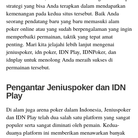
strategi yang bisa Anda terapkan dalam mendapatkan
kemenangan pada kedua situs tersebut. Baik Anda
seorang pendatang baru yang baru memasuki alam
poker online atau yang sudah berpengalaman yang ingin
memperbaiki permainan, taktik yang tepat amat
penting. Mari kita jelajahi lebih lanjut mengenai
jeniuspoker, idn poker, IDN Play, IDNPoker, dan
idnplay untuk menolong Anda meraih sukses di
permainan tersebut.
Pengantar Jeniuspoker dan IDN
Play
Di alam juga arena poker dalam Indonesia, Jeniuspoker
dan IDN Play telah dua salah satu platform yang sangat
populer serta sangat diminati oleh pemain. Kedua-
duanya platform ini memberikan menawarkan banyak