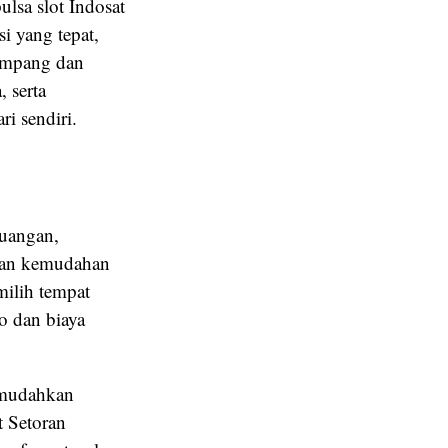
lsa slot Indosat
i yang tepat,
gampang dan
, serta
i sendiri.
euangan,
ikan kemudahan
milih tempat
o dan biaya
emudahkan
t Setoran