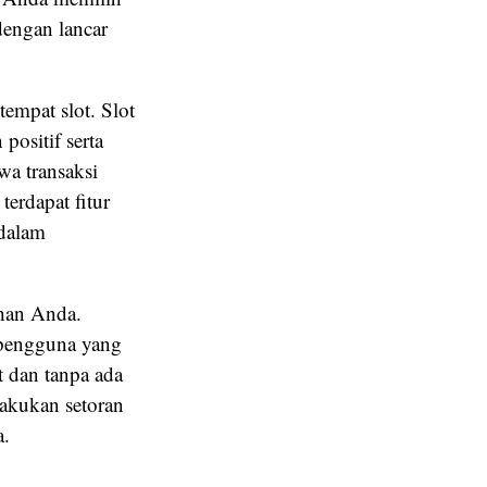
 dengan lancar
tempat slot. Slot
positif serta
wa transaksi
terdapat fitur
dalam
ihan Anda.
a pengguna yang
t dan tanpa ada
lakukan setoran
a.