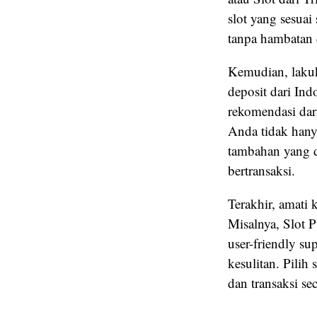
slot yang sesuai
tanpa hambatan 
Kemudian, lakuka
deposit dari Indo
rekomendasi dar
Anda tidak hanya
tambahan yang 
bertransaksi.
Terakhir, amati 
Misalnya, Slot 
user-friendly s
kesulitan. Pili
dan transaksi sec