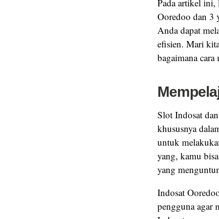
Pada artikel in
Ooredoo dan 3 y
Anda dapat mela
efisien. Mari ki
bagaimana cara 
Mempelaja
Slot Indosat dan
khususnya dalam
untuk melakukan
yang, kamu bisa
yang menguntun
Indosat Ooredo
pengguna agar m