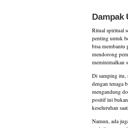
Dampak 
Ritual spiritua
penting untuk b
bisa membantu p
mendorong pemai
meminimalkan str
Di samping itu,
dengan tenaga b
mengandung doa
positif ini buk
keseluruhan saa
Namun, ada juga