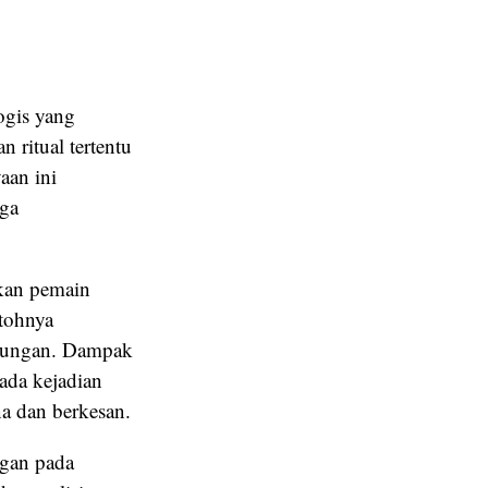
ogis yang
ritual tertentu
aan ini
gga
gkan pemain
ntohnya
ntungan. Dampak
ada kejadian
na dan berkesan.
ngan pada