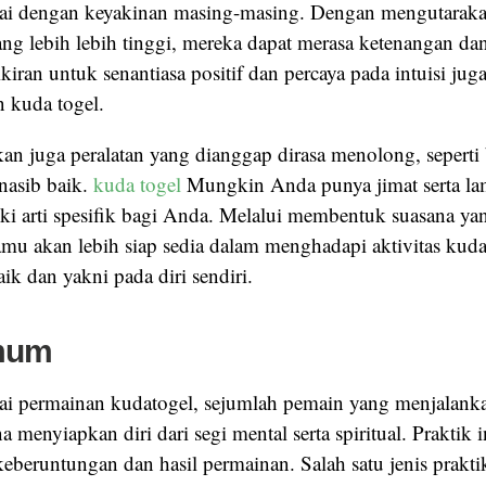
uai dengan keyakinan masing-masing. Dengan mengutarakan 
ng lebih lebih tinggi, mereka dapat merasa ketenangan dan
kiran untuk senantiasa positif dan percaya pada intuisi juga
 kuda togel.
pkan juga peralatan yang dianggap dirasa menolong, sepert
asib baik.
kuda togel
Mungkin Anda punya jimat serta l
ki arti spesifik bagi Anda. Melalui membentuk suasana yan
kamu akan lebih siap sedia dalam menghadapi aktivitas kud
ik dan yakni pada diri sendiri.
Umum
i permainan kudatogel, sejumlah pemain yang menjalanka
 menyiapkan diri dari segi mental serta spiritual. Praktik i
beruntungan dan hasil permainan. Salah satu jenis prakti