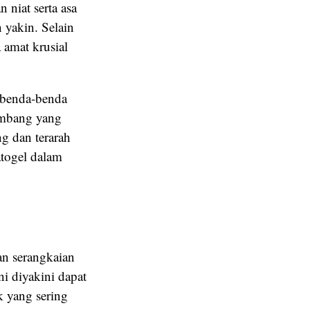
niat serta asa
 yakin. Selain
 amat krusial
i benda-benda
ambang yang
g dan terarah
atogel dalam
n serangkaian
ni diyakini dapat
k yang sering