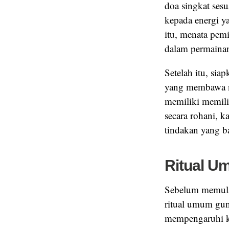
doa singkat ses
kepada energi ya
itu, menata pemi
dalam permainan
Setelah itu, sia
yang membawa n
memiliki memili
secara rohani, 
tindakan yang ba
Ritual 
Sebelum memula
ritual umum guna
mempengaruhi ke