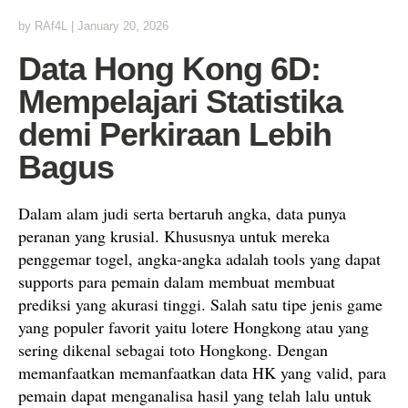
by
RAf4L
|
January 20, 2026
Data Hong Kong 6D:
Mempelajari Statistika
demi Perkiraan Lebih
Bagus
Dalam alam judi serta bertaruh angka, data punya
peranan yang krusial. Khususnya untuk mereka
penggemar togel, angka-angka adalah tools yang dapat
supports para pemain dalam membuat membuat
prediksi yang akurasi tinggi. Salah satu tipe jenis game
yang populer favorit yaitu lotere Hongkong atau yang
sering dikenal sebagai toto Hongkong. Dengan
memanfaatkan memanfaatkan data HK yang valid, para
pemain dapat menganalisa hasil yang telah lalu untuk