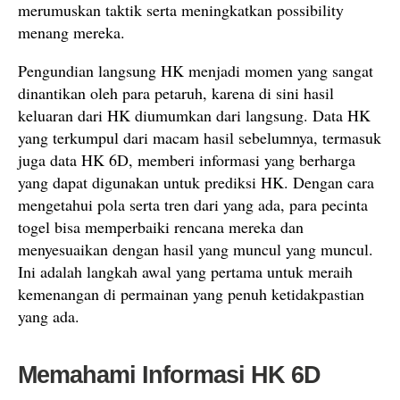
merumuskan taktik serta meningkatkan possibility
menang mereka.
Pengundian langsung HK menjadi momen yang sangat
dinantikan oleh para petaruh, karena di sini hasil
keluaran dari HK diumumkan dari langsung. Data HK
yang terkumpul dari macam hasil sebelumnya, termasuk
juga data HK 6D, memberi informasi yang berharga
yang dapat digunakan untuk prediksi HK. Dengan cara
mengetahui pola serta tren dari yang ada, para pecinta
togel bisa memperbaiki rencana mereka dan
menyesuaikan dengan hasil yang muncul yang muncul.
Ini adalah langkah awal yang pertama untuk meraih
kemenangan di permainan yang penuh ketidakpastian
yang ada.
Memahami Informasi HK 6D