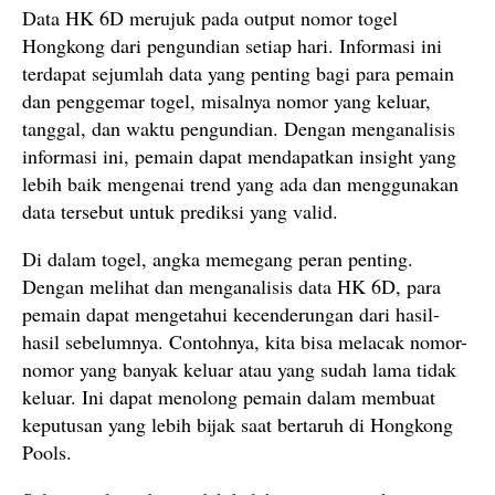
Data HK 6D merujuk pada output nomor togel
Hongkong dari pengundian setiap hari. Informasi ini
terdapat sejumlah data yang penting bagi para pemain
dan penggemar togel, misalnya nomor yang keluar,
tanggal, dan waktu pengundian. Dengan menganalisis
informasi ini, pemain dapat mendapatkan insight yang
lebih baik mengenai trend yang ada dan menggunakan
data tersebut untuk prediksi yang valid.
Di dalam togel, angka memegang peran penting.
Dengan melihat dan menganalisis data HK 6D, para
pemain dapat mengetahui kecenderungan dari hasil-
hasil sebelumnya. Contohnya, kita bisa melacak nomor-
nomor yang banyak keluar atau yang sudah lama tidak
keluar. Ini dapat menolong pemain dalam membuat
keputusan yang lebih bijak saat bertaruh di Hongkong
Pools.