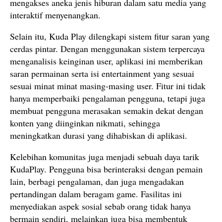
mengakses aneka jenis hiburan dalam satu media yang
interaktif menyenangkan.
Selain itu, Kuda Play dilengkapi sistem fitur saran yang
cerdas pintar. Dengan menggunakan sistem terpercaya
menganalisis keinginan user, aplikasi ini memberikan
saran permainan serta isi entertainment yang sesuai
sesuai minat minat masing-masing user. Fitur ini tidak
hanya memperbaiki pengalaman pengguna, tetapi juga
membuat pengguna merasakan semakin dekat dengan
konten yang diinginkan nikmati, sehingga
meningkatkan durasi yang dihabiskan di aplikasi.
Kelebihan komunitas juga menjadi sebuah daya tarik
KudaPlay. Pengguna bisa berinteraksi dengan pemain
lain, berbagi pengalaman, dan juga mengadakan
pertandingan dalam beragam game. Fasilitas ini
menyediakan aspek sosial sebab orang tidak hanya
bermain sendiri, melainkan juga bisa membentuk