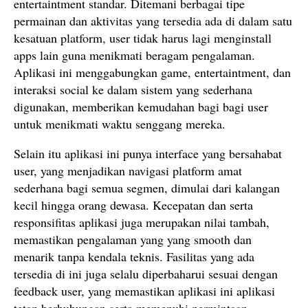
entertaintment standar. Ditemani berbagai tipe
permainan dan aktivitas yang tersedia ada di dalam satu
kesatuan platform, user tidak harus lagi menginstall
apps lain guna menikmati beragam pengalaman.
Aplikasi ini menggabungkan game, entertaintment, dan
interaksi social ke dalam sistem yang sederhana
digunakan, memberikan kemudahan bagi bagi user
untuk menikmati waktu senggang mereka.
Selain itu aplikasi ini punya interface yang bersahabat
user, yang menjadikan navigasi platform amat
sederhana bagi semua segmen, dimulai dari kalangan
kecil hingga orang dewasa. Kecepatan dan serta
responsifitas aplikasi juga merupakan nilai tambah,
memastikan pengalaman yang yang smooth dan
menarik tanpa kendala teknis. Fasilitas yang ada
tersedia di ini juga selalu diperbaharui sesuai dengan
feedback user, yang memastikan aplikasi ini aplikasi