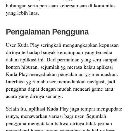
hubungan serta perasaan kebersamaan di komunitas
yang lebih luas.
Pengalaman Pengguna
User Kuda Play seringkali mengungkapkan kepuasan
dirinya terhadap banyak kemampuan yang tersedia
dalam aplikasi ini. Dari permainan yang seru sampai
konten hiburan, sejumlah yg merasa kalau aplikasi
Kuda Play menyediakan pengalaman yg memuaskan.
Interface yg ramah user memudahkan navigasi, jadi
pengguna dapat dengan mudah mencari game atau
acara yang dirinya senangi.
Selain itu, aplikasi Kuda Play juga tempat mengupdate
isinya, menawarkan variasi bagi user. Sejumlah
pengguna mengatakan bahwa dirinya tidak pernah
mengalami bosan karena senantiasa ada hal yg baru