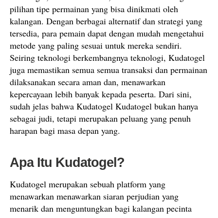
pilihan tipe permainan yang bisa dinikmati oleh
kalangan. Dengan berbagai alternatif dan strategi yang
tersedia, para pemain dapat dengan mudah mengetahui
metode yang paling sesuai untuk mereka sendiri.
Seiring teknologi berkembangnya teknologi, Kudatogel
juga memastikan semua semua transaksi dan permainan
dilaksanakan secara aman dan, menawarkan
kepercayaan lebih banyak kepada peserta. Dari sini,
sudah jelas bahwa Kudatogel Kudatogel bukan hanya
sebagai judi, tetapi merupakan peluang yang penuh
harapan bagi masa depan yang.
Apa Itu Kudatogel?
Kudatogel merupakan sebuah platform yang
menawarkan menawarkan siaran perjudian yang
menarik dan menguntungkan bagi kalangan pecinta