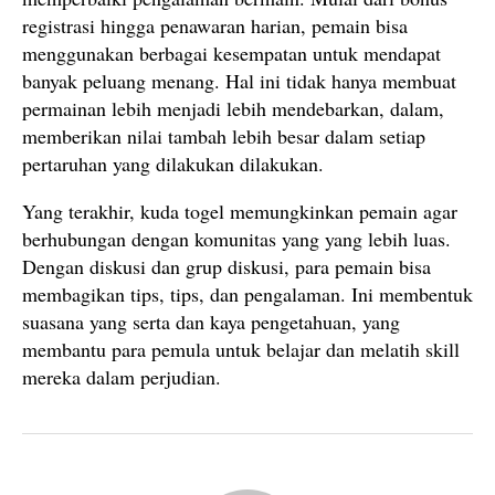
registrasi hingga penawaran harian, pemain bisa
menggunakan berbagai kesempatan untuk mendapat
banyak peluang menang. Hal ini tidak hanya membuat
permainan lebih menjadi lebih mendebarkan, dalam,
memberikan nilai tambah lebih besar dalam setiap
pertaruhan yang dilakukan dilakukan.
Yang terakhir, kuda togel memungkinkan pemain agar
berhubungan dengan komunitas yang yang lebih luas.
Dengan diskusi dan grup diskusi, para pemain bisa
membagikan tips, tips, dan pengalaman. Ini membentuk
suasana yang serta dan kaya pengetahuan, yang
membantu para pemula untuk belajar dan melatih skill
mereka dalam perjudian.