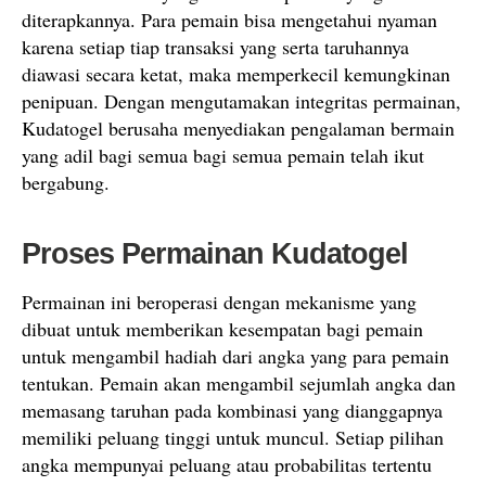
diterapkannya. Para pemain bisa mengetahui nyaman
karena setiap tiap transaksi yang serta taruhannya
diawasi secara ketat, maka memperkecil kemungkinan
penipuan. Dengan mengutamakan integritas permainan,
Kudatogel berusaha menyediakan pengalaman bermain
yang adil bagi semua bagi semua pemain telah ikut
bergabung.
Proses Permainan Kudatogel
Permainan ini beroperasi dengan mekanisme yang
dibuat untuk memberikan kesempatan bagi pemain
untuk mengambil hadiah dari angka yang para pemain
tentukan. Pemain akan mengambil sejumlah angka dan
memasang taruhan pada kombinasi yang dianggapnya
memiliki peluang tinggi untuk muncul. Setiap pilihan
angka mempunyai peluang atau probabilitas tertentu