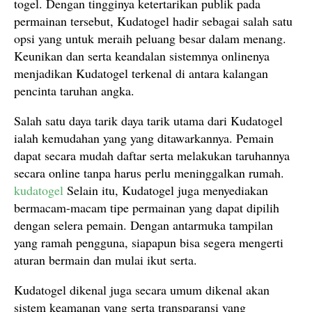
togel. Dengan tingginya ketertarikan publik pada
permainan tersebut, Kudatogel hadir sebagai salah satu
opsi yang untuk meraih peluang besar dalam menang.
Keunikan dan serta keandalan sistemnya onlinenya
menjadikan Kudatogel terkenal di antara kalangan
pencinta taruhan angka.
Salah satu daya tarik daya tarik utama dari Kudatogel
ialah kemudahan yang yang ditawarkannya. Pemain
dapat secara mudah daftar serta melakukan taruhannya
secara online tanpa harus perlu meninggalkan rumah.
kudatogel
Selain itu, Kudatogel juga menyediakan
bermacam-macam tipe permainan yang dapat dipilih
dengan selera pemain. Dengan antarmuka tampilan
yang ramah pengguna, siapapun bisa segera mengerti
aturan bermain dan mulai ikut serta.
Kudatogel dikenal juga secara umum dikenal akan
sistem keamanan yang serta transparansi yang