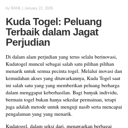
by
RAf4L
|
January 22, 2026
Kuda Togel: Peluang
Terbaik dalam Jagat
Perjudian
Di dalam alam perjudian yang terus selalu berinovasi,
Kudatogel muncul sebagai salah satu pilihan pilihan
menarik untuk semua pecinta togel. Melalui inovasi dan
kemudahan akses yang ditawarkannya, Kuda Togel saat
ini salah satu yang yang memberikan peluang berharga
dalam menggapai keberhasilan. Bagi banyak individu,
bermain togel bukan hanya sekedar permainan, tetapi
juga adalah metode untuk menguji nasib serta mencapai
pengalaman yang yang menarik.
Kudatogel, dalam seksi dari, menawarkan berbagai