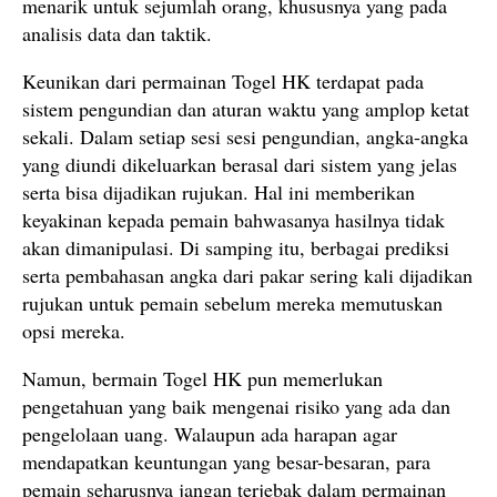
menarik untuk sejumlah orang, khususnya yang pada
analisis data dan taktik.
Keunikan dari permainan Togel HK terdapat pada
sistem pengundian dan aturan waktu yang amplop ketat
sekali. Dalam setiap sesi sesi pengundian, angka-angka
yang diundi dikeluarkan berasal dari sistem yang jelas
serta bisa dijadikan rujukan. Hal ini memberikan
keyakinan kepada pemain bahwasanya hasilnya tidak
akan dimanipulasi. Di samping itu, berbagai prediksi
serta pembahasan angka dari pakar sering kali dijadikan
rujukan untuk pemain sebelum mereka memutuskan
opsi mereka.
Namun, bermain Togel HK pun memerlukan
pengetahuan yang baik mengenai risiko yang ada dan
pengelolaan uang. Walaupun ada harapan agar
mendapatkan keuntungan yang besar-besaran, para
pemain seharusnya jangan terjebak dalam permainan