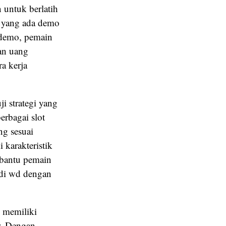
untuk berlatih
ot yang ada demo
 demo, pemain
an uang
a kerja
 strategi yang
rbagai slot
g sesuai
 karakteristik
mbantu pemain
 di wd dengan
 memiliki
r. Dengan