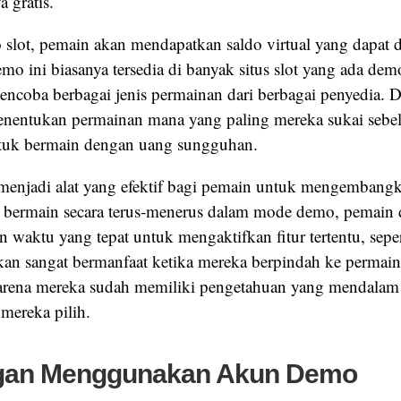
a gratis.
slot, pemain akan mendapatkan saldo virtual yang dapat 
demo ini biasanya tersedia di banyak situs slot yang ada 
ncoba berbagai jenis permainan dari berbagai penyedia. D
enentukan permainan mana yang paling mereka sukai seb
uk bermain dengan uang sungguhan.
menjadi alat yang efektif bagi pemain untuk mengembangka
bermain secara terus-menerus dalam mode demo, pemain 
waktu yang tepat untuk mengaktifkan fitur tertentu, sepe
 akan sangat bermanfaat ketika mereka berpindah ke perma
karena mereka sudah memiliki pengetahuan yang mendalam
mereka pilih.
gan Menggunakan Akun Demo