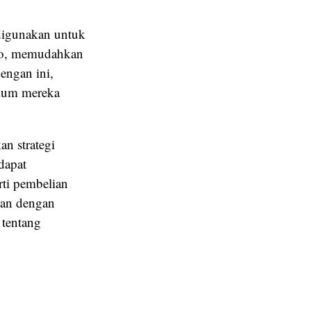
digunakan untuk
demo, memudahkan
engan ini,
elum mereka
n strategi
dapat
rti pembelian
inan dengan
 tentang