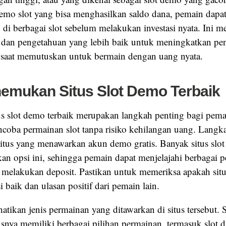
o slot yang bisa menghasilkan saldo dana, pemain dapa
di berbagai slot sebelum melakukan investasi nyata. Ini 
i dan pengetahuan yang lebih baik untuk meningkatkan p
saat memutuskan untuk bermain dengan uang nyata.
emukan Situs Slot Demo Terbaik
 slot demo terbaik merupakan langkah penting bagi pema
encoba permainan slot tanpa risiko kehilangan uang. Langk
itus yang menawarkan akun demo gratis. Banyak situs slot 
n opsi ini, sehingga pemain dapat menjelajahi berbagai 
s melakukan deposit. Pastikan untuk memeriksa apakah situ
i baik dan ulasan positif dari pemain lain.
hatikan jenis permainan yang ditawarkan di situs tersebut. S
snya memiliki berbagai pilihan permainan, termasuk slot d