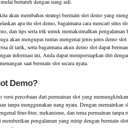
mulai bertaruh dengan uang asli.
i, kita akan membahas strategi bermain slot demo yang me
laskan apa itu slot demo, bagaimana cara mencari situs sl
o, dan tips serta trik untuk memaksimalkan pengalaman 
juga akan mengupas tuntas mengenai jenis-jenis demo slot
isa di tarik, serta bagaimana akun demo slot dapat berman
ngan informasi ini, Anda dapat mempersiapkan diri dengan
menangan saat bermain slot secara nyata.
Slot Demo?
h versi percobaan dari permainan slot yang memungkinka
nan tanpa menggunakan uang nyata. Dengan memainkan s
ngenal fitur-fitur, mekanisme, dan tema permainan tanpa r
i memberikan pengalaman yang mirip dengan bermain slo