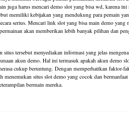
in juga harus mencari demo slot yang bisa wd, karena in
sebut memiliki kebijakan yang mendukung para pemain yan
cara serius. Mencari link slot yang bisa main demo yang
i permainan akan memberikan lebih banyak pilihan dan pe
an situs tersebut menyediakan informasi yang jelas mengena
unaan akun demo. Hal ini termasuk apakah akun demo slot
merasa cukup beruntung. Dengan memperhatikan faktor-fak
h menemukan situs slot demo yang cocok dan bermanfaat
terampilan bermain mereka.