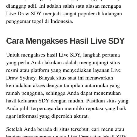
dianggap adil. Ini adalah salah satu alasan mengapa
Live Draw SDY menjadi sangat populer di kalangan
penggemar togel di Indonesia.
Cara Mengakses Hasil Live SDY
Untuk mengakses hasil Live SDY, langkah pertama
yang perlu Anda lakukan adalah mengunjungi situs
resmi atau platform yang menyediakan layanan Live
Draw Sydney. Banyak situs saat ini menawarkan
kemudahan akses dengan tampilan antarmuka yang
ramah pengguna, sehingga Anda dapat menemukan
hasil keluaran SDY dengan mudah. Pastikan situs yang
Anda pilih terpercaya dan memiliki reputasi yang baik
agar informasi yang diperoleh akurat.
Setelah Anda berada di situs tersebut, cari menu atau
bagian yang mengacu pada Live Draw atau Hasil SDY.