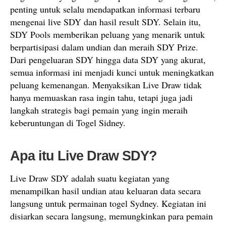
penting untuk selalu mendapatkan informasi terbaru
mengenai live SDY dan hasil result SDY. Selain itu,
SDY Pools memberikan peluang yang menarik untuk
berpartisipasi dalam undian dan meraih SDY Prize.
Dari pengeluaran SDY hingga data SDY yang akurat,
semua informasi ini menjadi kunci untuk meningkatkan
peluang kemenangan. Menyaksikan Live Draw tidak
hanya memuaskan rasa ingin tahu, tetapi juga jadi
langkah strategis bagi pemain yang ingin meraih
keberuntungan di Togel Sidney.
Apa itu Live Draw SDY?
Live Draw SDY adalah suatu kegiatan yang
menampilkan hasil undian atau keluaran data secara
langsung untuk permainan togel Sydney. Kegiatan ini
disiarkan secara langsung, memungkinkan para pemain