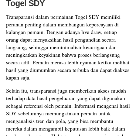
Togel SDY
Transparansi dalam permainan Togel SDY memiliki
peranan penting dalam membangun kepercayaan di
kalangan pemain. Dengan adanya live draw, setiap
orang dapat menyaksikan hasil pengundian secara
langsung, sehingga meminimalisir kecurigaan dan
meningkatkan keyakinan bahwa proses berlangsung
secara adil. Pemain merasa lebih nyaman ketika melihat
hasil yang diumumkan secara terbuka dan dapat diakses
kapan saja.
Selain itu, transparansi juga memberikan akses mudah
terhadap data hasil pengeluaran yang dapat digunakan
sebagai referensi oleh pemain. Informasi mengenai hasil
SDY sebelumnya memungkinkan pemain untuk
menganalisis tren dan pola, yang bisa membantu
mereka dalam mengambil keputusan lebih baik dalam