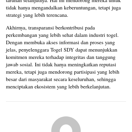
taruhan selanjutnya. Hal ini mendorong mereka untuk
tidak hanya mengandalkan keberuntungan, tetapi juga
strategi yang lebih terencana.
Akhirnya, transparansi berkontribusi pada
perkembangan yang lebih sehat dalam industri togel.
Dengan membuka akses informasi dan proses yang
jelas, penyelenggara Togel SDY dapat menunjukkan
komitmen mereka terhadap integritas dan tanggung
jawab sosial. Ini tidak hanya meningkatkan reputasi
mereka, tetapi juga mendorong partisipasi yang lebih
besar dari masyarakat secara keseluruhan, sehingga
menciptakan ekosistem yang lebih berkelanjutan.