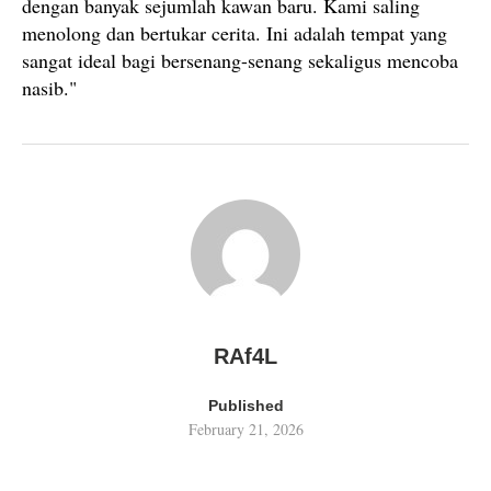
dengan banyak sejumlah kawan baru. Kami saling
menolong dan bertukar cerita. Ini adalah tempat yang
sangat ideal bagi bersenang-senang sekaligus mencoba
nasib."
RAf4L
Published
February 21, 2026