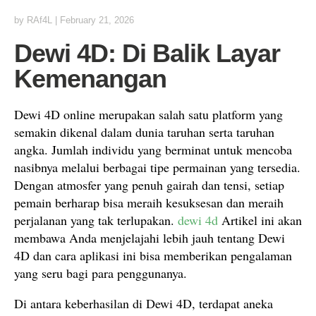
by
RAf4L
|
February 21, 2026
Dewi 4D: Di Balik Layar
Kemenangan
Dewi 4D online merupakan salah satu platform yang
semakin dikenal dalam dunia taruhan serta taruhan
angka. Jumlah individu yang berminat untuk mencoba
nasibnya melalui berbagai tipe permainan yang tersedia.
Dengan atmosfer yang penuh gairah dan tensi, setiap
pemain berharap bisa meraih kesuksesan dan meraih
perjalanan yang tak terlupakan.
dewi 4d
Artikel ini akan
membawa Anda menjelajahi lebih jauh tentang Dewi
4D dan cara aplikasi ini bisa memberikan pengalaman
yang seru bagi para penggunanya.
Di antara keberhasilan di Dewi 4D, terdapat aneka