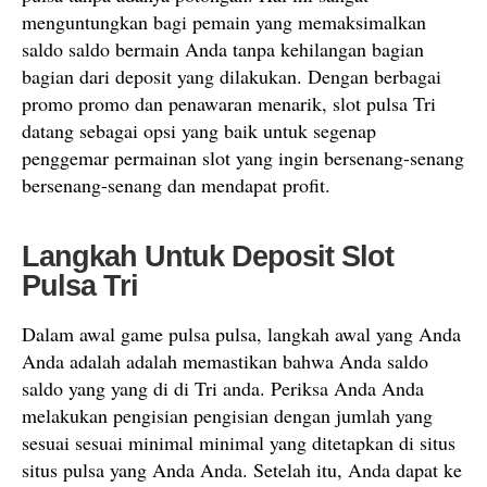
menguntungkan bagi pemain yang memaksimalkan
saldo saldo bermain Anda tanpa kehilangan bagian
bagian dari deposit yang dilakukan. Dengan berbagai
promo promo dan penawaran menarik, slot pulsa Tri
datang sebagai opsi yang baik untuk segenap
penggemar permainan slot yang ingin bersenang-senang
bersenang-senang dan mendapat profit.
Langkah Untuk Deposit Slot
Pulsa Tri
Dalam awal game pulsa pulsa, langkah awal yang Anda
Anda adalah adalah memastikan bahwa Anda saldo
saldo yang yang di di Tri anda. Periksa Anda Anda
melakukan pengisian pengisian dengan jumlah yang
sesuai sesuai minimal minimal yang ditetapkan di situs
situs pulsa yang Anda Anda. Setelah itu, Anda dapat ke