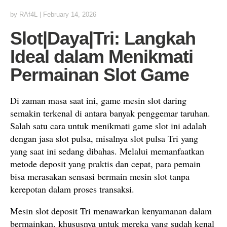
by
RAf4L
|
February 14, 2026
Slot|Daya|Tri: Langkah
Ideal dalam Menikmati
Permainan Slot Game
Di zaman masa saat ini, game mesin slot daring
semakin terkenal di antara banyak penggemar taruhan.
Salah satu cara untuk menikmati game slot ini adalah
dengan jasa slot pulsa, misalnya slot pulsa Tri yang
yang saat ini sedang dibahas. Melalui memanfaatkan
metode deposit yang praktis dan cepat, para pemain
bisa merasakan sensasi bermain mesin slot tanpa
kerepotan dalam proses transaksi.
Mesin slot deposit Tri menawarkan kenyamanan dalam
bermainkan, khususnya untuk mereka yang sudah kenal