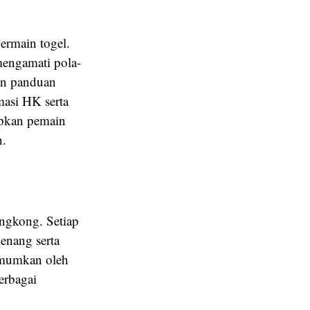
bermain togel.
mengamati pola-
kan panduan
masi HK serta
apkan pemain
n.
ngkong. Setiap
enang serta
iumumkan oleh
erbagai