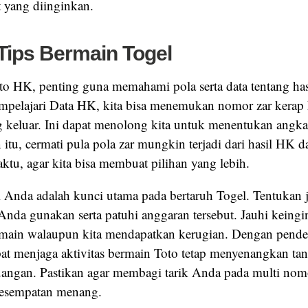
 yang diinginkan.
Tips Bermain Togel
oto HK, penting guna memahami pola serta data tentang ha
pelajari Data HK, kita bisa menemukan nomor zar kerap 
g keluar. Ini dapat menolong kita untuk menentukan angka
n itu, cermati pula pola zar mungkin terjadi dari hasil HK 
ktu, agar kita bisa membuat pilihan yang lebih.
Anda adalah kunci utama pada bertaruh Togel. Tentukan
Anda gunakan serta patuhi anggaran tersebut. Jauhi keingi
main walaupun kita mendapatkan kerugian. Dengan pendek
dapat menjaga aktivitas bermain Toto tetap menyenangkan 
angan. Pastikan agar membagi tarik Anda pada multi nom
esempatan menang.