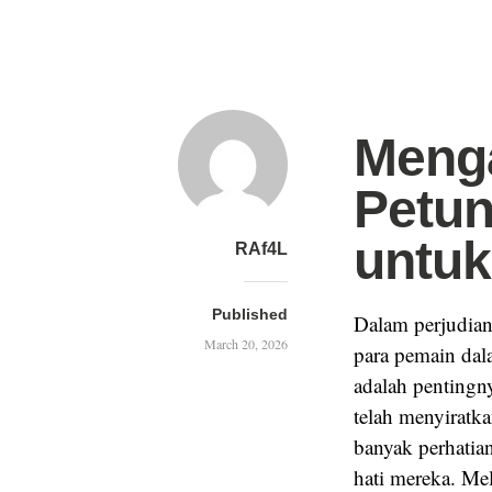
Menga
Petun
untuk
RAf4L
Published
Dalam perjudian,
March 20, 2026
para pemain dal
adalah penting
telah menyiratka
banyak perhatia
hati mereka. Me