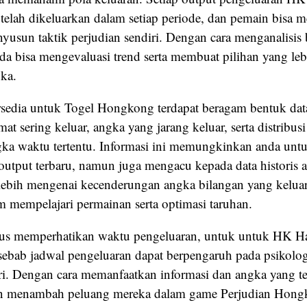
telah dikeluarkan dalam setiap periode, dan pemain bisa 
nyusun taktik perjudian sendiri. Dengan cara menganalisis
nda bisa mengevaluasi trend serta membuat pilihan yang lebi
ka.
tersedia untuk Togel Hongkong terdapat beragam bentuk dat
mat sering keluar, angka yang jarang keluar, serta distribus
gka waktu tertentu. Informasi ini memungkinkan anda untu
utput terbaru, namun juga mengacu kepada data historis
ebih mengenai kecenderungan angka bilangan yang keluar.
m mempelajari permainan serta optimasi taruhan.
us memperhatikan waktu pengeluaran, untuk untuk HK Har
ebab jadwal pengeluaran dapat berpengaruh pada psikolog
ri. Dengan cara memanfaatkan informasi dan angka yang ter
an menambah peluang mereka dalam game Perjudian Hong