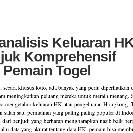
nalisis Keluaran HK
juk Komprehensif
 Pemain Togel
 secara khusus lotto, ada banyak yang perlu diperhatikan 
am meningkatkan peluang mereka untuk meraih menang. S
nya mengetahui keluaran HK atau pengeluaran Hongkong.
n salah satu permainan yang paling paling populer di Indo
n dari penjudi yang berharap mengharapkan nasib baik ber
lalui data yang akurat tentang data HK, pemain bisa memb