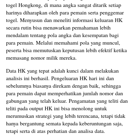
togel Hongkong, di mana angka sangat ditarik setiap
harinya diharapkan oleh para pemain serta penggemar
togel. Menyusun dan meneliti informasi keluaran HK
secara rutin bisa menawarkan pemahaman lebih
mendalam tentang pola angka dan kesempatan bagi
para pemain. Melalui memahami pola yang muncul,
peserta bisa memutuskan keputusan lebih efektif ketika
memasang nomor milik mereka.
Data HK yang tepat adalah kunci dalam melakukan
analisis ini berhasil. Pengeluaran HK hari ini dan
sebelumnya biasanya direkam dengan baik, sehingga
para pemain dapat memperhatikan jumlah nomor dan
gabungan yang telah keluar. Pengamatan yang teliti dan
teliti pada output HK ini bisa menolong untuk
merumuskan strategi yang lebih terencana, tetapi tidak
hanya bergantung semata kepada keberuntungan saja,
tetapi serta di atas perhatian dan analisa data.