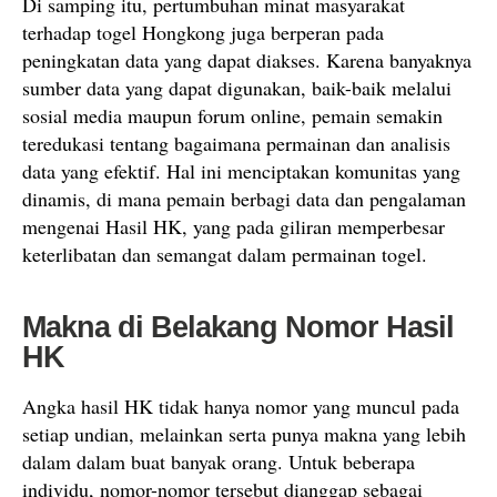
Di samping itu, pertumbuhan minat masyarakat
terhadap togel Hongkong juga berperan pada
peningkatan data yang dapat diakses. Karena banyaknya
sumber data yang dapat digunakan, baik-baik melalui
sosial media maupun forum online, pemain semakin
teredukasi tentang bagaimana permainan dan analisis
data yang efektif. Hal ini menciptakan komunitas yang
dinamis, di mana pemain berbagi data dan pengalaman
mengenai Hasil HK, yang pada giliran memperbesar
keterlibatan dan semangat dalam permainan togel.
Makna di Belakang Nomor Hasil
HK
Angka hasil HK tidak hanya nomor yang muncul pada
setiap undian, melainkan serta punya makna yang lebih
dalam dalam buat banyak orang. Untuk beberapa
individu, nomor-nomor tersebut dianggap sebagai