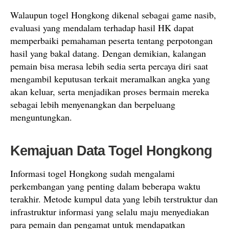
Walaupun togel Hongkong dikenal sebagai game nasib,
evaluasi yang mendalam terhadap hasil HK dapat
memperbaiki pemahaman peserta tentang perpotongan
hasil yang bakal datang. Dengan demikian, kalangan
pemain bisa merasa lebih sedia serta percaya diri saat
mengambil keputusan terkait meramalkan angka yang
akan keluar, serta menjadikan proses bermain mereka
sebagai lebih menyenangkan dan berpeluang
menguntungkan.
Kemajuan Data Togel Hongkong
Informasi togel Hongkong sudah mengalami
perkembangan yang penting dalam beberapa waktu
terakhir. Metode kumpul data yang lebih terstruktur dan
infrastruktur informasi yang selalu maju menyediakan
para pemain dan pengamat untuk mendapatkan