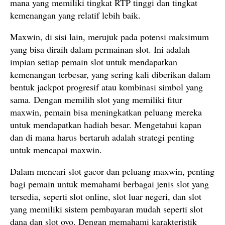
mana yang memiliki tingkat RTP tinggi dan tingkat
kemenangan yang relatif lebih baik.
Maxwin, di sisi lain, merujuk pada potensi maksimum
yang bisa diraih dalam permainan slot. Ini adalah
impian setiap pemain slot untuk mendapatkan
kemenangan terbesar, yang sering kali diberikan dalam
bentuk jackpot progresif atau kombinasi simbol yang
sama. Dengan memilih slot yang memiliki fitur
maxwin, pemain bisa meningkatkan peluang mereka
untuk mendapatkan hadiah besar. Mengetahui kapan
dan di mana harus bertaruh adalah strategi penting
untuk mencapai maxwin.
Dalam mencari slot gacor dan peluang maxwin, penting
bagi pemain untuk memahami berbagai jenis slot yang
tersedia, seperti slot online, slot luar negeri, dan slot
yang memiliki sistem pembayaran mudah seperti slot
dana dan slot ovo. Dengan memahami karakteristik