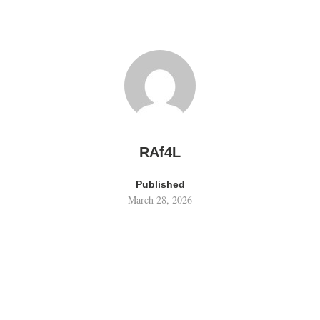
RAf4L
Published
March 28, 2026