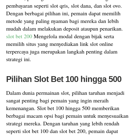
pembayaran seperti slot qris, slot dana, dan slot ovo.
Dengan berbagai pilihan ini, pemain dapat memilih
metode yang paling nyaman bagi mereka dan lebih
mudah dalam melakukan deposit ataupun penarikan.
slot bet 200
Mengelola modal dengan bijak serta
memilih situs yang menyediakan link slot online
terpercaya juga merupakan langkah penting dalam
strategi ini.
Pilihan Slot Bet 100 hingga 500
Dalam dunia permainan slot, pilihan taruhan menjadi
sangat penting bagi pemain yang ingin meraih
kemenangan. Slot bet 100 hingga 500 memberikan
berbagai macam opsi bagi pemain untuk menyesuaikan
strategi mereka. Dengan taruhan yang lebih rendah
seperti slot bet 100 dan slot bet 200, pemain dapat