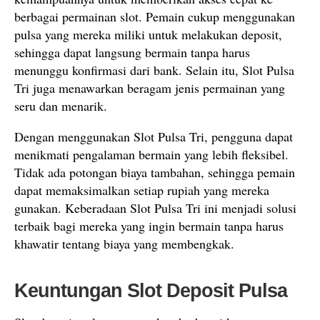
berbagai permainan slot. Pemain cukup menggunakan
pulsa yang mereka miliki untuk melakukan deposit,
sehingga dapat langsung bermain tanpa harus
menunggu konfirmasi dari bank. Selain itu, Slot Pulsa
Tri juga menawarkan beragam jenis permainan yang
seru dan menarik.
Dengan menggunakan Slot Pulsa Tri, pengguna dapat
menikmati pengalaman bermain yang lebih fleksibel.
Tidak ada potongan biaya tambahan, sehingga pemain
dapat memaksimalkan setiap rupiah yang mereka
gunakan. Keberadaan Slot Pulsa Tri ini menjadi solusi
terbaik bagi mereka yang ingin bermain tanpa harus
khawatir tentang biaya yang membengkak.
Keuntungan Slot Deposit Pulsa