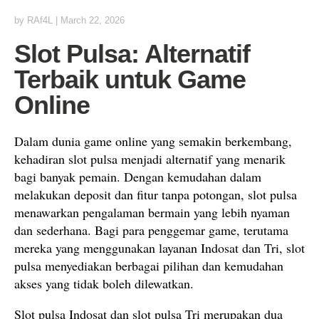
by
RAf4L
|
March 22, 2026
Slot Pulsa: Alternatif
Terbaik untuk Game
Online
Dalam dunia game online yang semakin berkembang,
kehadiran slot pulsa menjadi alternatif yang menarik
bagi banyak pemain. Dengan kemudahan dalam
melakukan deposit dan fitur tanpa potongan, slot pulsa
menawarkan pengalaman bermain yang lebih nyaman
dan sederhana. Bagi para penggemar game, terutama
mereka yang menggunakan layanan Indosat dan Tri, slot
pulsa menyediakan berbagai pilihan dan kemudahan
akses yang tidak boleh dilewatkan.
Slot pulsa Indosat dan slot pulsa Tri merupakan dua