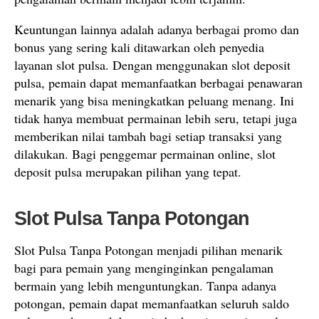
Keuntungan lainnya adalah adanya berbagai promo dan
bonus yang sering kali ditawarkan oleh penyedia
layanan slot pulsa. Dengan menggunakan slot deposit
pulsa, pemain dapat memanfaatkan berbagai penawaran
menarik yang bisa meningkatkan peluang menang. Ini
tidak hanya membuat permainan lebih seru, tetapi juga
memberikan nilai tambah bagi setiap transaksi yang
dilakukan. Bagi penggemar permainan online, slot
deposit pulsa merupakan pilihan yang tepat.
Slot Pulsa Tanpa Potongan
Slot Pulsa Tanpa Potongan menjadi pilihan menarik
bagi para pemain yang menginginkan pengalaman
bermain yang lebih menguntungkan. Tanpa adanya
potongan, pemain dapat memanfaatkan seluruh saldo