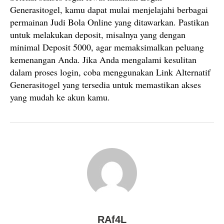
Generasitogel, kamu dapat mulai menjelajahi berbagai
permainan Judi Bola Online yang ditawarkan. Pastikan
untuk melakukan deposit, misalnya yang dengan
minimal Deposit 5000, agar memaksimalkan peluang
kemenangan Anda. Jika Anda mengalami kesulitan
dalam proses login, coba menggunakan Link Alternatif
Generasitogel yang tersedia untuk memastikan akses
yang mudah ke akun kamu.
RAf4L