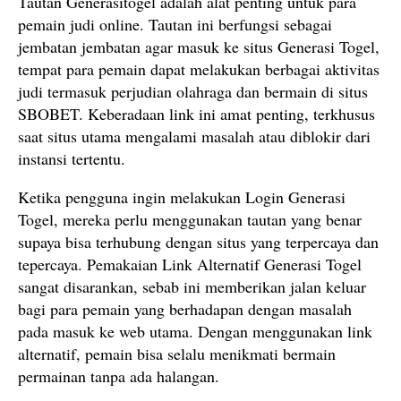
Tautan Generasitogel adalah alat penting untuk para
pemain judi online. Tautan ini berfungsi sebagai
jembatan jembatan agar masuk ke situs Generasi Togel,
tempat para pemain dapat melakukan berbagai aktivitas
judi termasuk perjudian olahraga dan bermain di situs
SBOBET. Keberadaan link ini amat penting, terkhusus
saat situs utama mengalami masalah atau diblokir dari
instansi tertentu.
Ketika pengguna ingin melakukan Login Generasi
Togel, mereka perlu menggunakan tautan yang benar
supaya bisa terhubung dengan situs yang terpercaya dan
tepercaya. Pemakaian Link Alternatif Generasi Togel
sangat disarankan, sebab ini memberikan jalan keluar
bagi para pemain yang berhadapan dengan masalah
pada masuk ke web utama. Dengan menggunakan link
alternatif, pemain bisa selalu menikmati bermain
permainan tanpa ada halangan.