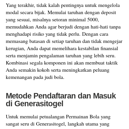
Yang terakhir, tidak kalah pentingnya untuk mengelola
modal secara bijak. Memulai taruhan dengan deposit
yang sesuai, misalnya setoran minimal 5000,
memudahkan Anda agar berjudi dengan hati-hati tanpa
menghadapi risiko yang tidak perlu. Dengan cara
memasang batasan di setiap taruhan dan tidak mengejar
kerugian, Anda dapat memelihara kestabilan finansial
serta menjamin pengalaman taruhan yang lebih seru.
Kombinasi segala komponen ini akan membuat taktik
Anda semakin kokoh serta meningkatkan peluang
kemenangan pada judi bola.
Metode Pendaftaran dan Masuk
di Generasitogel
Untuk memulai petualangan Permainan Bola yang
sangat seru di Generasitogel, langkah utama yang