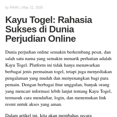
by
RAf4L
|
May 21, 2026
Kayu Togel: Rahasia
Sukses di Dunia
Perjudian Online
Dunia perjudian online semakin berkembang pesat, dan
salah satu nama yang semakin menarik perhatian adalah
Kayu Togel. Platform ini tidak hanya menawarkan
berbagai jenis permainan togel, tetapi juga menyediakan
pengalaman yang mudah dan menyenangkan bagi para
pemain. Dengan berbagai fitur unggulan, banyak orang
yang mencari informasi lebih lanjut tentang Kayu Togel,
termasuk cara mendaftar, login, dan menemukan link
resmi untuk akses yang aman.
Dalam artikel ini, kita akan membahas secara