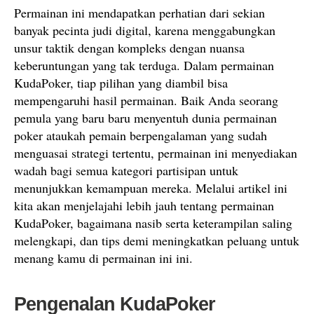
Permainan ini mendapatkan perhatian dari sekian
banyak pecinta judi digital, karena menggabungkan
unsur taktik dengan kompleks dengan nuansa
keberuntungan yang tak terduga. Dalam permainan
KudaPoker, tiap pilihan yang diambil bisa
mempengaruhi hasil permainan. Baik Anda seorang
pemula yang baru baru menyentuh dunia permainan
poker ataukah pemain berpengalaman yang sudah
menguasai strategi tertentu, permainan ini menyediakan
wadah bagi semua kategori partisipan untuk
menunjukkan kemampuan mereka. Melalui artikel ini
kita akan menjelajahi lebih jauh tentang permainan
KudaPoker, bagaimana nasib serta keterampilan saling
melengkapi, dan tips demi meningkatkan peluang untuk
menang kamu di permainan ini ini.
Pengenalan KudaPoker