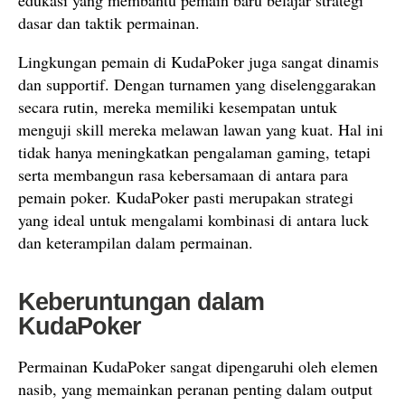
edukasi yang membantu pemain baru belajar strategi
dasar dan taktik permainan.
Lingkungan pemain di KudaPoker juga sangat dinamis
dan supportif. Dengan turnamen yang diselenggarakan
secara rutin, mereka memiliki kesempatan untuk
menguji skill mereka melawan lawan yang kuat. Hal ini
tidak hanya meningkatkan pengalaman gaming, tetapi
serta membangun rasa kebersamaan di antara para
pemain poker. KudaPoker pasti merupakan strategi
yang ideal untuk mengalami kombinasi di antara luck
dan keterampilan dalam permainan.
Keberuntungan dalam
KudaPoker
Permainan KudaPoker sangat dipengaruhi oleh elemen
nasib, yang memainkan peranan penting dalam output