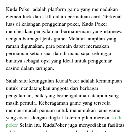
Kuda Poker adalah platform game yang memadukan
elemen luck dan skill dalam permainan card. Terkenal
luas di kalangan penggemar poker, Kuda Poker
memberikan pengalaman bermain-main yang istimewa
dengan berbagai jenis game. Melalui tampilan yang
ramah digunakan, para pemain dapat merasakan
permainan setiap saat dan di mana saja, sehingga
buatnya sebagai opsi yang ideal untuk penggemar
casino dalam jaringan.
Salah satu keunggulan KudaPoker adalah kemampuan
untuk mendatangkan anggota dari berbagai
pengalaman, baik yang berpengalaman ataupun yang
masih pemula. Keberagaman game yang tersedia
mempermudah pemain untuk menemukan jenis game
yang cocok dengan tingkat keterampilan mereka.
kuda
poker
Selain itu, KudaPoker juga menyediakan fasilitas