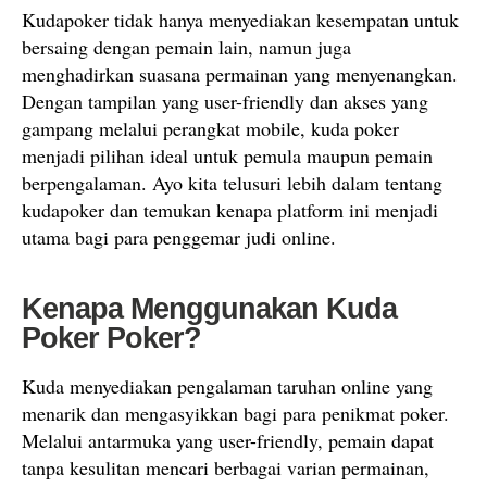
Kudapoker tidak hanya menyediakan kesempatan untuk
bersaing dengan pemain lain, namun juga
menghadirkan suasana permainan yang menyenangkan.
Dengan tampilan yang user-friendly dan akses yang
gampang melalui perangkat mobile, kuda poker
menjadi pilihan ideal untuk pemula maupun pemain
berpengalaman. Ayo kita telusuri lebih dalam tentang
kudapoker dan temukan kenapa platform ini menjadi
utama bagi para penggemar judi online.
Kenapa Menggunakan Kuda
Poker Poker?
Kuda menyediakan pengalaman taruhan online yang
menarik dan mengasyikkan bagi para penikmat poker.
Melalui antarmuka yang user-friendly, pemain dapat
tanpa kesulitan mencari berbagai varian permainan,