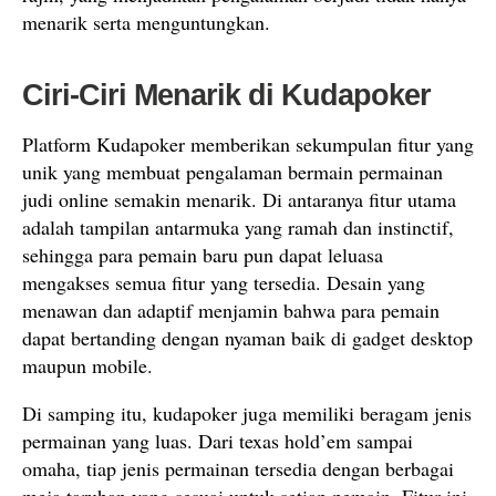
menarik serta menguntungkan.
Ciri-Ciri Menarik di Kudapoker
Platform Kudapoker memberikan sekumpulan fitur yang
unik yang membuat pengalaman bermain permainan
judi online semakin menarik. Di antaranya fitur utama
adalah tampilan antarmuka yang ramah dan instinctif,
sehingga para pemain baru pun dapat leluasa
mengakses semua fitur yang tersedia. Desain yang
menawan dan adaptif menjamin bahwa para pemain
dapat bertanding dengan nyaman baik di gadget desktop
maupun mobile.
Di samping itu, kudapoker juga memiliki beragam jenis
permainan yang luas. Dari texas hold’em sampai
omaha, tiap jenis permainan tersedia dengan berbagai