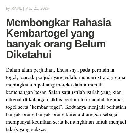
by
RAf4L
|
May 21, 2026
Membongkar Rahasia
Kembartogel yang
banyak orang Belum
Diketahui
Dalam alam perjudian, khususnya pada permainan
togel, banyak penjudi yang selalu mencari strategi guna
meningkatkan peluang mereka dalam meraih
kemenangan besar. Salah satu istilah istilah yang kian
dikenal di kalangan siklus pecinta lotto adalah kembar
togel serta "kembar togel". Keduanya menjadi perhatian
banyak orang banyak orang karena dianggap sebagai
mempunyai keunikan serta kemungkinan untuk menjadi
taktik yang sukses.