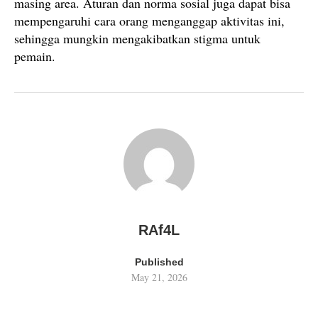
masing area. Aturan dan norma sosial juga dapat bisa
mempengaruhi cara orang menganggap aktivitas ini,
sehingga mungkin mengakibatkan stigma untuk
pemain.
RAf4L
Published
May 21, 2026