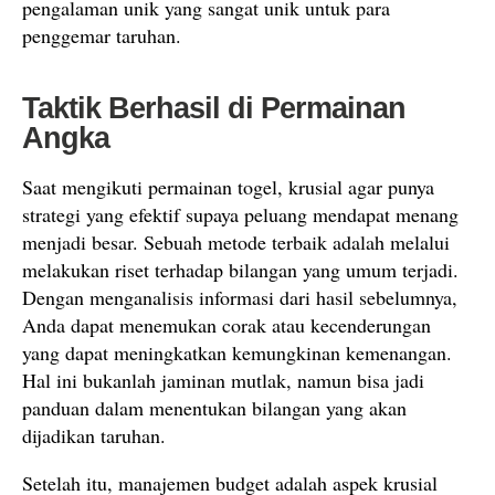
pengalaman unik yang sangat unik untuk para
penggemar taruhan.
Taktik Berhasil di Permainan
Angka
Saat mengikuti permainan togel, krusial agar punya
strategi yang efektif supaya peluang mendapat menang
menjadi besar. Sebuah metode terbaik adalah melalui
melakukan riset terhadap bilangan yang umum terjadi.
Dengan menganalisis informasi dari hasil sebelumnya,
Anda dapat menemukan corak atau kecenderungan
yang dapat meningkatkan kemungkinan kemenangan.
Hal ini bukanlah jaminan mutlak, namun bisa jadi
panduan dalam menentukan bilangan yang akan
dijadikan taruhan.
Setelah itu, manajemen budget adalah aspek krusial