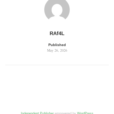
RAf4L
Published
May 26, 2026
Independent Publisher
empowered by
WordPress