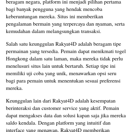
beragam negara, platform ini menjadi pilihan pertama
bagi banyak pengguna yang hendak mencoba
keberuntungan mereka. Situs ini memberikan
pengalaman bermain yang terpercaya dan nyaman, serta
kemudahan dalam melangsungkan transaksi.
Salah satu keunggulan Rakyat4D adalah beragam tipe
permainan yang tersedia. Pemain dapat menikmati togel
Hongkong dalam satu laman, maka mereka tidak perlu
menelusuri situs lain untuk bertaruh. Setiap tipe ini
memiliki uji coba yang unik, menawarkan opsi seru
bagi para pemain untuk menentukan sesuai preferensi
mereka.
Keunggulan lain dari Rakyat4D adalah kesempatan
berinteraksi dan customer service yang aktif. Pemain
dapat mengakses data dan solusi kapan saja jika mereka
saldo kendala. Dengan platform yang intuitif dan
interface yang menawan, Rakyat4D memberikan