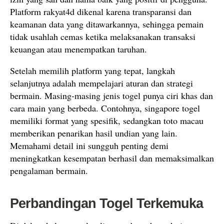
Platform rakyat4d dikenal karena transparansi dan
keamanan data yang ditawarkannya, sehingga pemain
tidak usahlah cemas ketika melaksanakan transaksi
keuangan atau menempatkan taruhan.
Setelah memilih platform yang tepat, langkah
selanjutnya adalah mempelajari aturan dan strategi
bermain. Masing-masing jenis togel punya ciri khas dan
cara main yang berbeda. Contohnya, singapore togel
memiliki format yang spesifik, sedangkan toto macau
memberikan penarikan hasil undian yang lain.
Memahami detail ini sungguh penting demi
meningkatkan kesempatan berhasil dan memaksimalkan
pengalaman bermain.
Perbandingan Togel Terkemuka