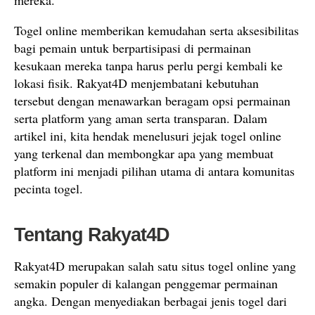
mereka.
Togel online memberikan kemudahan serta aksesibilitas
bagi pemain untuk berpartisipasi di permainan
kesukaan mereka tanpa harus perlu pergi kembali ke
lokasi fisik. Rakyat4D menjembatani kebutuhan
tersebut dengan menawarkan beragam opsi permainan
serta platform yang aman serta transparan. Dalam
artikel ini, kita hendak menelusuri jejak togel online
yang terkenal dan membongkar apa yang membuat
platform ini menjadi pilihan utama di antara komunitas
pecinta togel.
Tentang Rakyat4D
Rakyat4D merupakan salah satu situs togel online yang
semakin populer di kalangan penggemar permainan
angka. Dengan menyediakan berbagai jenis togel dari