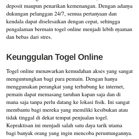
deposit maupun penarikan kemenangan. Dengan adanya
dukungan pelanggan 24/7, semua pertanyaan dan
kendala dapat diselesaikan dengan cepat, sehingga
pengalaman bermain togel online menjadi lebih nyaman
dan bebas dari stres.
Keunggulan Togel Online
Togel online menawarkan kemudahan akses yang sangat
menguntungkan bagi para pemain. Dengan hanya
menggunakan perangkat yang terhubung ke internet,
pemain dapat memasang taruhan kapan saja dan di
mana saja tanpa perlu datang ke lokasi fisik. Ini sangat
membantu bagi mereka yang memiliki kesibukan atau
tidak tinggal di dekat tempat penjualan togel.
Kepraktisan ini menjadi salah satu daya tarik utama
bagi banyak orang yang ingin mencoba peruntungannya.