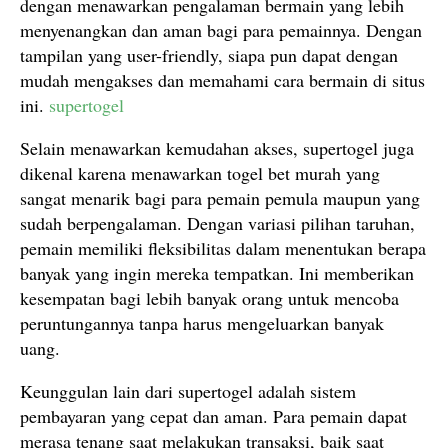
dengan menawarkan pengalaman bermain yang lebih
menyenangkan dan aman bagi para pemainnya. Dengan
tampilan yang user-friendly, siapa pun dapat dengan
mudah mengakses dan memahami cara bermain di situs
ini.
supertogel
Selain menawarkan kemudahan akses, supertogel juga
dikenal karena menawarkan togel bet murah yang
sangat menarik bagi para pemain pemula maupun yang
sudah berpengalaman. Dengan variasi pilihan taruhan,
pemain memiliki fleksibilitas dalam menentukan berapa
banyak yang ingin mereka tempatkan. Ini memberikan
kesempatan bagi lebih banyak orang untuk mencoba
peruntungannya tanpa harus mengeluarkan banyak
uang.
Keunggulan lain dari supertogel adalah sistem
pembayaran yang cepat dan aman. Para pemain dapat
merasa tenang saat melakukan transaksi, baik saat