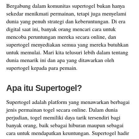
Bergabung dalam komunitas supertogel bukan hanya
sekedar menikmati permainan, tetapi juga menyelami
dunia yang penuh strategi dan keberuntungan. Di era
digital saat ini, banyak orang mencari cara untuk
mencoba peruntungan mereka secara online, dan
supertogel menyediakan semua yang mereka butuhkan
untuk memulai. Mari kita telusuri lebih dalam tentang
dunia menarik ini dan apa yang ditawarkan oleh
supertogel kepada para pemain.
Apa itu Supertogel?
Supertogel adalah platform yang menawarkan berbagai
jenis permainan togel secara online. Dalam dunia
perjudian, togel memiliki daya tarik tersendiri bagi
banyak orang, baik sebagai hiburan maupun sebagai
cara untuk mendapatkan keuntungan. Supertogel hadir