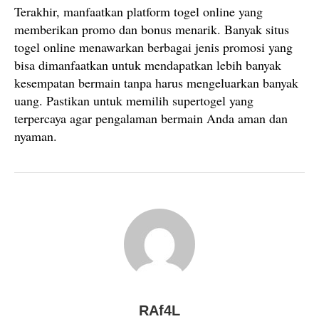
Terakhir, manfaatkan platform togel online yang
memberikan promo dan bonus menarik. Banyak situs
togel online menawarkan berbagai jenis promosi yang
bisa dimanfaatkan untuk mendapatkan lebih banyak
kesempatan bermain tanpa harus mengeluarkan banyak
uang. Pastikan untuk memilih supertogel yang
terpercaya agar pengalaman bermain Anda aman dan
nyaman.
RAf4L