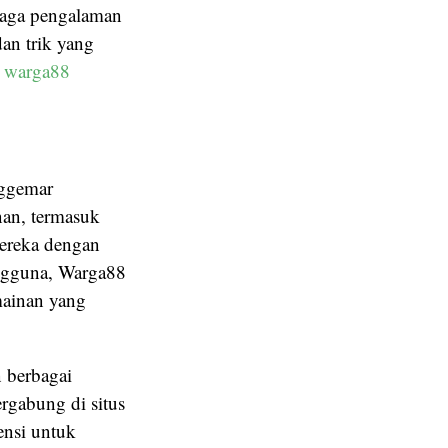
jaga pengalaman
an trik yang
.
warga88
nggemar
nan, termasuk
ereka dengan
ngguna, Warga88
ainan yang
 berbagai
rgabung di situs
ensi untuk