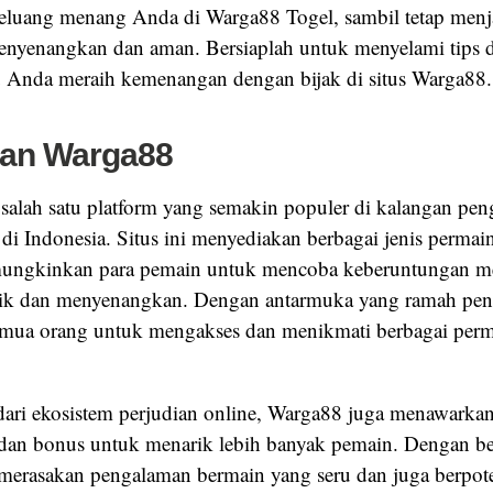
eluang menang Anda di Warga88 Togel, sambil tetap men
nyenangkan dan aman. Bersiaplah untuk menyelami tips d
 Anda meraih kemenangan dengan bijak di situs Warga88
an Warga88
salah satu platform yang semakin populer di kalangan pe
di Indonesia. Situs ini menyediakan berbagai jenis permai
mungkinkan para pemain untuk mencoba keberuntungan m
rik dan menyenangkan. Dengan antarmuka yang ramah pe
ua orang untuk mengakses dan menikmati berbagai perm
dari ekosistem perjudian online, Warga88 juga menawarkan
an bonus untuk menarik lebih banyak pemain. Dengan be
 merasakan pengalaman bermain yang seru dan juga berpot