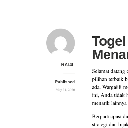
Togel
Menan
RAf4L
Selamat datang 
pilihan terbaik
Published
ada, Warga88 me
May 31, 2026
ini, Anda tidak
menarik lainnya
Berpartisipasi d
strategi dan bij