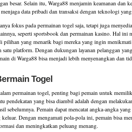
gan besar. Selain itu, Warga88 menjamin keamanan dan k
menjaga data pribadi dan transaksi dengan teknologi yang 
anya fokus pada permainan togel saja, tetapi juga menyedi
lainnya, seperti sportsbook dan permainan kasino. Hal ini
 pilihan yang menarik bagi mereka yang ingin menikmati 
 satu platform. Dengan dukungan layanan pelanggan yang 
ain di Warga88 bisa menjadi lebih menyenangkan dan tid
Bermain Togel
dalam permainan togel, penting bagi pemain untuk memiliki
atu pendekatan yang bisa diambil adalah dengan melakukan
hasil sebelumnya. Pemain dapat mencatat angka-angka yang
ng keluar. Dengan mengamati pola-pola ini, pemain bisa me
nformasi dan meningkatkan peluang menang.