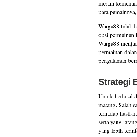
meraih kemenan
para pemainnya, 
Warga88 tidak h
opsi permainan 
Warga88 menjadi
permainan dalam
pengalaman berm
Strategi 
Untuk berhasil 
matang. Salah s
terhadap hasil-
serta yang jara
yang lebih teri