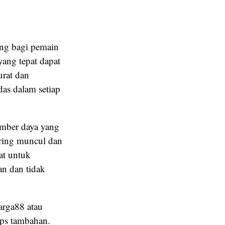
ing bagi pemain
yang tepat dapat
rat dan
as dalam setiap
umber daya yang
ering muncul dan
at untuk
an dan tidak
arga88 atau
ps tambahan.