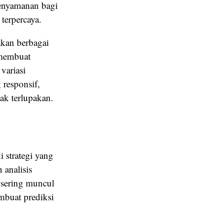
enyamanan bagi
terpercaya.
akan berbagai
 membuat
variasi
responsif,
ak terlupakan.
 strategi yang
 analisis
 sering muncul
mbuat prediksi