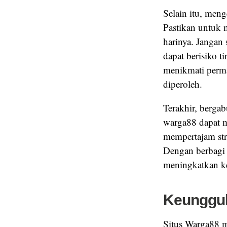
Selain itu, men
Pastikan untuk 
harinya. Jangan
dapat berisiko 
menikmati perma
diperoleh.
Terakhir, bergab
warga88 dapat 
mempertajam str
Dengan berbagi 
meningkatkan k
Keunggul
Situs Warga88 