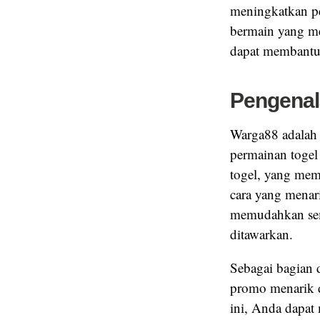
meningkatkan p
bermain yang me
dapat membantu
Pengenal
Warga88 adalah 
permainan togel 
togel, yang me
cara yang mena
memudahkan sem
ditawarkan.
Sebagai bagian 
promo menarik d
ini, Anda dapat