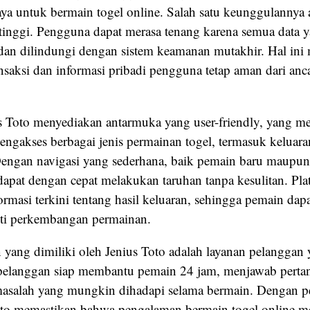
aya untuk bermain togel online. Salah satu keunggulannya 
inggi. Pengguna dapat merasa tenang karena semua data 
 dan dilindungi dengan sistem keamanan mutakhir. Hal ini
ansaksi dan informasi pribadi pengguna tetap aman dari an
ius Toto menyediakan antarmuka yang user-friendly, yang
ngakses berbagai jenis permainan togel, termasuk keluar
engan navigasi yang sederhana, baik pemain baru maupu
apat dengan cepat melakukan taruhan tanpa kesulitan. Plat
rmasi terkini tentang hasil keluaran, sehingga pemain dap
i perkembangan permainan.
 yang dimiliki oleh Jenius Toto adalah layanan pelanggan 
elanggan siap membantu pemain 24 jam, menjawab pertan
asalah yang mungkin dihadapi selama bermain. Dengan p
oto memastikan bahwa pengalaman bermain togel online me