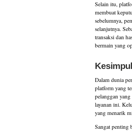
Selain itu, plat
membuat keputus
sebelumnya, pem
selanjutnya. Seb
transaksi dan h
bermain yang op
Kesimpul
Dalam dunia perj
platform yang t
pelanggan yang 
layanan ini. Kel
yang menarik min
Sangat penting b