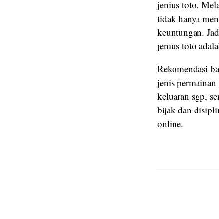
jenius toto. Mel
tidak hanya men
keuntungan. Jad
jenius toto adala
Rekomendasi ba
jenis permainan 
keluaran sgp, s
bijak dan disip
online.