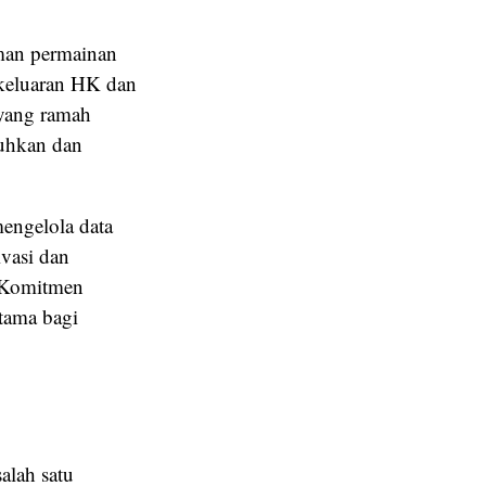
man permainan
 keluaran HK dan
 yang ramah
uhkan dan
mengelola data
vasi dan
. Komitmen
tama bagi
alah satu