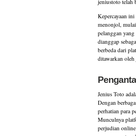
jeniustoto telah
Kepercayaan ini
menonjol, mulai
pelanggan yang 
dianggap sebaga
berbeda dari pla
ditawarkan oleh 
Penganta
Jenius Toto adal
Dengan berbagai
perhatian para 
Munculnya platf
perjudian onlin