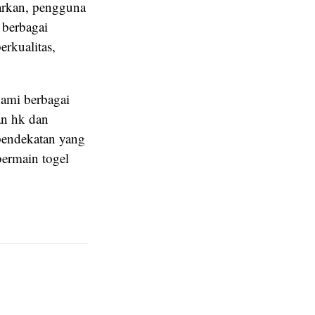
warkan, pengguna
 berbagai
rkualitas,
ami berbagai
an hk dan
pendekatan yang
bermain togel