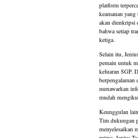
platform terperc
keamanan yang t
akan dienkripsi
bahwa setiap tr
ketiga.
Selain itu, Jen
pemain untuk me
keluaran SGP. D
berpengalaman d
menawarkan info
mudah mengikut
Keunggulan lain
Tim dukungan p
menyelesaikan m
prima, Jenius T