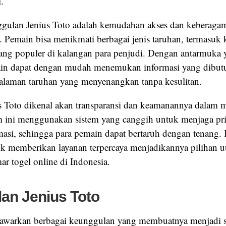
.
ggulan Jenius Toto adalah kemudahan akses dan keberaga
. Pemain bisa menikmati berbagai jenis taruhan, termasuk
ang populer di kalangan para penjudi. Dengan antarmuka
in dapat dengan mudah menemukan informasi yang dibut
laman taruhan yang menyenangkan tanpa kesulitan.
ius Toto dikenal akan transparansi dan keamanannya dalam 
m ini menggunakan sistem yang canggih untuk menjaga pri
asi, sehingga para pemain dapat bertaruh dengan tenang
uk memberikan layanan terpercaya menjadikannya pilihan u
r togel online di Indonesia.
an Jenius Toto
awarkan berbagai keunggulan yang membuatnya menjadi s