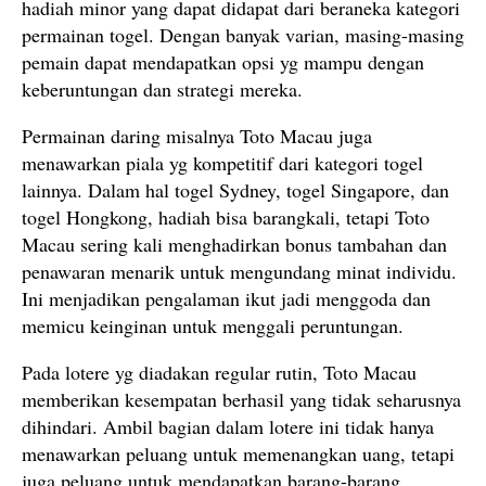
hadiah minor yang dapat didapat dari beraneka kategori
permainan togel. Dengan banyak varian, masing-masing
pemain dapat mendapatkan opsi yg mampu dengan
keberuntungan dan strategi mereka.
Permainan daring misalnya Toto Macau juga
menawarkan piala yg kompetitif dari kategori togel
lainnya. Dalam hal togel Sydney, togel Singapore, dan
togel Hongkong, hadiah bisa barangkali, tetapi Toto
Macau sering kali menghadirkan bonus tambahan dan
penawaran menarik untuk mengundang minat individu.
Ini menjadikan pengalaman ikut jadi menggoda dan
memicu keinginan untuk menggali peruntungan.
Pada lotere yg diadakan regular rutin, Toto Macau
memberikan kesempatan berhasil yang tidak seharusnya
dihindari. Ambil bagian dalam lotere ini tidak hanya
menawarkan peluang untuk memenangkan uang, tetapi
juga peluang untuk mendapatkan barang-barang