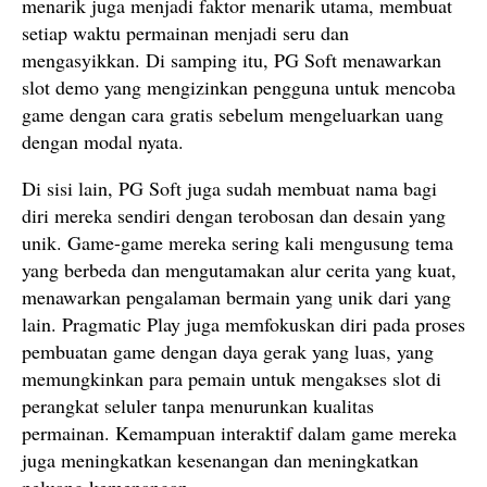
menarik juga menjadi faktor menarik utama, membuat
setiap waktu permainan menjadi seru dan
mengasyikkan. Di samping itu, PG Soft menawarkan
slot demo yang mengizinkan pengguna untuk mencoba
game dengan cara gratis sebelum mengeluarkan uang
dengan modal nyata.
Di sisi lain, PG Soft juga sudah membuat nama bagi
diri mereka sendiri dengan terobosan dan desain yang
unik. Game-game mereka sering kali mengusung tema
yang berbeda dan mengutamakan alur cerita yang kuat,
menawarkan pengalaman bermain yang unik dari yang
lain. Pragmatic Play juga memfokuskan diri pada proses
pembuatan game dengan daya gerak yang luas, yang
memungkinkan para pemain untuk mengakses slot di
perangkat seluler tanpa menurunkan kualitas
permainan. Kemampuan interaktif dalam game mereka
juga meningkatkan kesenangan dan meningkatkan