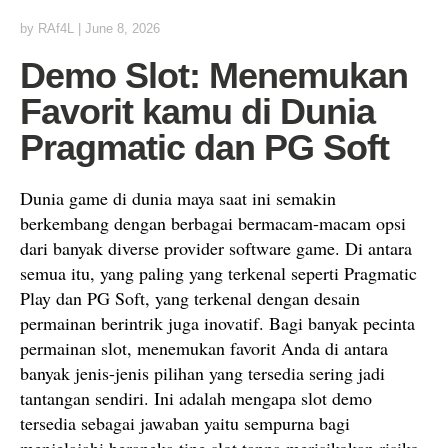
by
RAf4L
|
June 8, 2026
Demo Slot: Menemukan
Favorit kamu di Dunia
Pragmatic dan PG Soft
Dunia game di dunia maya saat ini semakin
berkembang dengan berbagai bermacam-macam opsi
dari banyak diverse provider software game. Di antara
semua itu, yang paling yang terkenal seperti Pragmatic
Play dan PG Soft, yang terkenal dengan desain
permainan berintrik juga inovatif. Bagi banyak pecinta
permainan slot, menemukan favorit Anda di antara
banyak jenis-jenis pilihan yang tersedia sering jadi
tantangan sendiri. Ini adalah mengapa slot demo
tersedia sebagai jawaban yaitu sempurna bagi