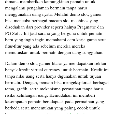
dimana memberikan kemungkinan pemain untuk
mengalami pengalaman bermain tanpa harus
menggunakan uang nyata. Melalui demo slot, gamer
bisa mencoba berbagai macam slot machines yang
disediakan dari provider seperti halnya Pragmatic dan
PG Soft . Ini jadi sarana yang berguna untuk pemain
baru yang ingin ingin memahami cara kerja game serta
fitur-fitur yang ada sebelum mereka mereka
memutuskan untuk bermain dengan uang sungguhan.
Dalam demo slot, gamer biasanya mendapatkan sekian
banyak kredit virtual currency untuk bermain. Kredit ini
tanpa nilai uang serta hanya digunakan untuk tujuan
bermain. Dengan, pemain bisa mengeksplorasi berbagai
tema, grafik, serta mekanisme permainan tanpa harus
risiko kehilangan uang. Kemudahan ini memberi
kesempatan pemain beradaptasi pada permainan yang
berbeda serta menemukan yang paling cocok untuk