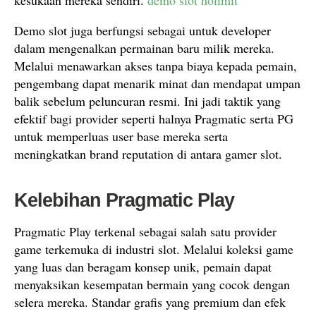
kesukaan mereka sendiri.
demo slot nolimit
Demo slot juga berfungsi sebagai untuk developer
dalam mengenalkan permainan baru milik mereka.
Melalui menawarkan akses tanpa biaya kepada pemain,
pengembang dapat menarik minat dan mendapat umpan
balik sebelum peluncuran resmi. Ini jadi taktik yang
efektif bagi provider seperti halnya Pragmatic serta PG
untuk memperluas user base mereka serta
meningkatkan brand reputation di antara gamer slot.
Kelebihan Pragmatic Play
Pragmatic Play terkenal sebagai salah satu provider
game terkemuka di industri slot. Melalui koleksi game
yang luas dan beragam konsep unik, pemain dapat
menyaksikan kesempatan bermain yang cocok dengan
selera mereka. Standar grafis yang premium dan efek