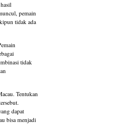
hasil
muncul, pemain
ipun tidak ada
 Pemain
rbagai
ombinasi tidak
kan
 Macau. Tentukan
ersebut.
yang dapat
au bisa menjadi