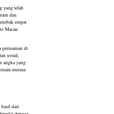
g yang telah
 main dan
menebak empat
oto Macau
a permainan di
an sosial,
an angka yang
pemain merasa
asil dari
 dimulai dengan