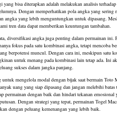
egi yang bisa diterapkan adalah melakukan analisis terhadap 
belumnya. Dengan memperhatikan pola angka yang sering 
an angka yang lebih menguntungkan untuk dipasang. Mesk
ami tren data dapat memberikan keuntungan tambahan.
data, diversifikasi angka juga penting dalam permainan ini.
 hanya fokus pada satu kombinasi angka, tetapi mencoba be
yang berpotensi muncul. Dengan cara ini, meskipun satu k
gkinan untuk menang pada kombinasi lain tetap ada. Ini a
luang sukses dalam jangka panjang.
ng untuk mengelola modal dengan bijak saat bermain Toto
anyak uang yang siap dipasang dan jangan melebihi batas t
ap permainan dengan baik dan hindari tekanan emosional 
tusan. Dengan strategi yang tepat, permainan Togel Mac
kan dengan peluang kemenangan yang lebih baik.