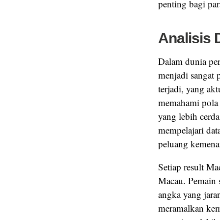
penting bagi p
Analisis
Dalam dunia per
menjadi sangat 
terjadi, yang ak
memahami pola d
yang lebih cerd
mempelajari dat
peluang kemena
Setiap result M
Macau. Pemain s
angka yang jaran
meramalkan kemu