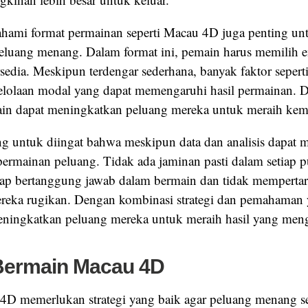
ahami format permainan seperti Macau 4D juga penting un
luang menang. Dalam format ini, pemain harus memilih e
sedia. Meskipun terdengar sederhana, banyak faktor sepert
lolaan modal yang dapat memengaruhi hasil permainan. D
ain dapat meningkatkan peluang mereka untuk meraih ke
ng untuk diingat bahwa meskipun data dan analisis dapat
permainan peluang. Tidak ada jaminan pasti dalam setiap p
tap bertanggung jawab dalam bermain dan tidak mempertar
ka rugikan. Dengan kombinasi strategi dan pemahaman y
eningkatkan peluang mereka untuk meraih hasil yang me
 Bermain Macau 4D
D memerlukan strategi yang baik agar peluang menang s