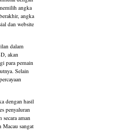
 memilih angka
berakhir, angka
ial dan website
dilan dalam
4D, akan
agi para pemain
tnya. Selain
percayaan
a dengan hasil
ses penyaluran
n secara aman
n Macau sangat