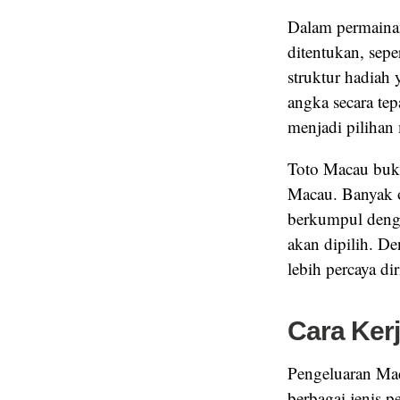
Dalam permainan
ditentukan, sepe
struktur hadiah
angka secara te
menjadi pilihan
Toto Macau buka
Macau. Banyak o
berkumpul denga
akan dipilih. D
lebih percaya di
Cara Ker
Pengeluaran Ma
berbagai jenis 