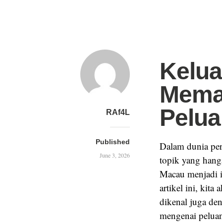
Kelua
Mema
Pelu
RAf4L
Published
Dalam dunia per
June 3, 2026
topik yang hang
Macau menjadi i
artikel ini, kit
dikenal juga de
mengenai pelua