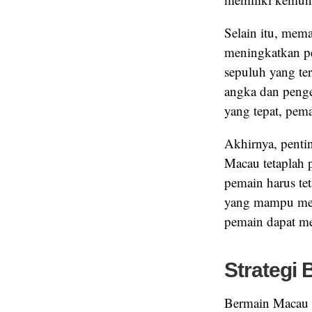
Selain itu, mem
meningkatkan pe
sepuluh yang ter
angka dan penge
yang tepat, pem
Akhirnya, penti
Macau tetaplah 
pemain harus te
yang mampu mere
pemain dapat m
Strategi
Bermain Macau 4