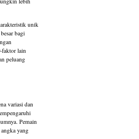
mungkin lebih
rakteristik unik
 besar bagi
engan
faktor lain
kan peluang
a variasi dan
 mempengaruhi
belumnya. Pemain
n angka yang