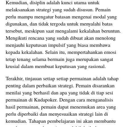
Kemudian, disiplin adalah kunci utama untuk
melaksanakan strategi yang sudah disusun. Pemain
perlu mampu mengatur batasan mengenai modal yang
digunakan, dan tidak tergoda untuk menyalahi batas
tersebut, meskipun saat mengalami kekalahan beruntun.
Mengikuti rencana yang sudah dibuat akan menolong
menjauhi keputusan impulsif yang biasa membawa
kepada kekalahan. Selain itu, mempertahankan emosi
tetap tenang selama bermain juga merupakan sangat
krusial dalam membuat keputusan yang rasional.
Terakhir, tinjauan setiap setiap permainan adalah tahap
penting dalam perbaikan strategi. Pemain disarankan
menilai yang berhasil dan apa yang tidak di tiap sesi
permainan di Kudapoker. Dengan cara menganalisis
hasil permainan, pemain dapat menemukan area yang
perlu diperbaiki dan menyesuaikan strategi lain di
kemudian. Tahapan pembelajaran ini akan membantu