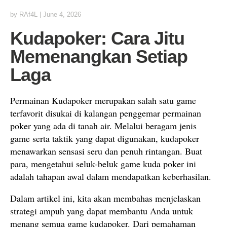
by
RAf4L
|
June 4, 2026
Kudapoker: Cara Jitu
Memenangkan Setiap
Laga
Permainan Kudapoker merupakan salah satu game
terfavorit disukai di kalangan penggemar permainan
poker yang ada di tanah air. Melalui beragam jenis
game serta taktik yang dapat digunakan, kudapoker
menawarkan sensasi seru dan penuh rintangan. Buat
para, mengetahui seluk-beluk game kuda poker ini
adalah tahapan awal dalam mendapatkan keberhasilan.
Dalam artikel ini, kita akan membahas menjelaskan
strategi ampuh yang dapat membantu Anda untuk
menang semua game kudapoker. Dari pemahaman