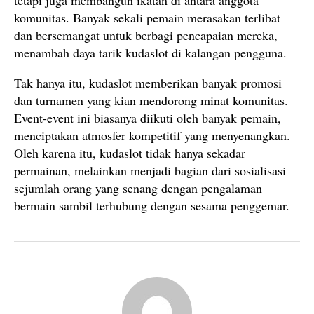
tetapi juga membangun ikatan di antara anggota
komunitas. Banyak sekali pemain merasakan terlibat
dan bersemangat untuk berbagi pencapaian mereka,
menambah daya tarik kudaslot di kalangan pengguna.
Tak hanya itu, kudaslot memberikan banyak promosi
dan turnamen yang kian mendorong minat komunitas.
Event-event ini biasanya diikuti oleh banyak pemain,
menciptakan atmosfer kompetitif yang menyenangkan.
Oleh karena itu, kudaslot tidak hanya sekadar
permainan, melainkan menjadi bagian dari sosialisasi
sejumlah orang yang senang dengan pengalaman
bermain sambil terhubung dengan sesama penggemar.