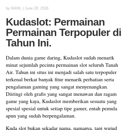
by
RAf4L
|
June 28, 2026
Kudaslot: Permainan
Permainan Terpopuler di
Tahun Ini.
Dalam dunia game daring, Kudaslot sudah menarik
minat sejumlah pecinta permainan slot seluruh Tanah
Air. Tahun ini situs ini menjadi salah satu terpopuler
terkenal berkat banyak fitur menarik perhatian serta
pengalaman gaming yang sangat menyenangkan.
Diiringi oleh grafis yang sangat menawan dan ragam
game yang kaya, Kudaslot memberikan sesuatu yang
spesial spesial untuk setiap tipe gamer, entah pemula
apun yang sudah berpengalaman.
Kuda slot bukan sekadar nama, namanya, tapi wujud