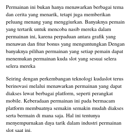
Permainan ini bukan hanya menawarkan berbagai tema
dan cerita yang menarik, tetapi juga memberikan
peluang menang yang menggiurkan. Banyaknya pemain
yang tertarik untuk mencoba nasib mereka dalam
permainan ini, karena perpaduan antara grafik yang
menawan dan fitur bonus yang menguntungkan Dengan
banyaknya pilihan permainan yang setiap pemain dapat
menemukan permainan kuda slot yang sesuai selera
selera mereka
Seiring dengan perkembangan teknologi kudaslot terus
berinovasi melalui menawarkan permainan yang dapat
diakses lewat berbagai platform, seperti perangkat
mobile. Keberadaan permainan ini pada bermacam
platform membuatnya semakin semakin mudah diakses
serta bermain di mana saja. Hal ini tentunya
menyempurnakan daya tarik dalam industri permainan
slot saat ini.