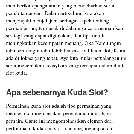
memberikan pengalaman yang mendebarkan serta
penuh tantangan. Dalam artikel ini, kita akan
menjelajahi menjelajahi berbagai aspek tentang
permainan ini, termasuk di dalamnya cara memainkan,
strategi yang dapat digunakan, dan tips untuk
meningkatkan kesempatan menang. Jika Kamu ingin
tahu serta ingin tahu lebih banyak soal kuda slot, Kamu
ada di lokasi yang tepat. Ayo kita mulai petualangan ini
serta menemukan keasyikan yang terdapat dalam dunia
slot kuda.
Apa sebenarnya Kuda Slot?
Permainan kuda slot adalah tipe permainan yang
menawarkan memberikan pengalaman unik bagi
pemain. Game ini mengombinasikan elemen dari
perlombaan kuda dan slot machine, menciptakan