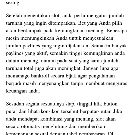
sering.
Setelah menentukan slot, anda perlu mengatur jumlah
taruhan yang ingin ditempatkan. Bet yang Anda pilih
akan berdampak pada kemungkinan menang. Beberapa
mesin memungkinkan Anda untuk menyesuaikan
jumlah paylines yang ingin dijalankan. Semakin banyak
paylines yang aktif, semakin tinggi kemungkinan anda
dalam menang, namun pada saat yang sama jumlah
taruhan total juga akan meningkat. Jangan lupa agar
memanage bankroll secara bijak agar pengalaman
berjudi masih menyenangkan tanpa membuat menguras
keuangan anda.
Sesudah segala sesuatunya siap, tinggal klik button
putar dan lihat ikon-ikon tersebut berputar-putar. Jika
anda mendapat kombinasi yang menang, slot akan
secara otomatis menghitung dan memberikan
kemenangan sesuai dengan tabel pembayaran. Di