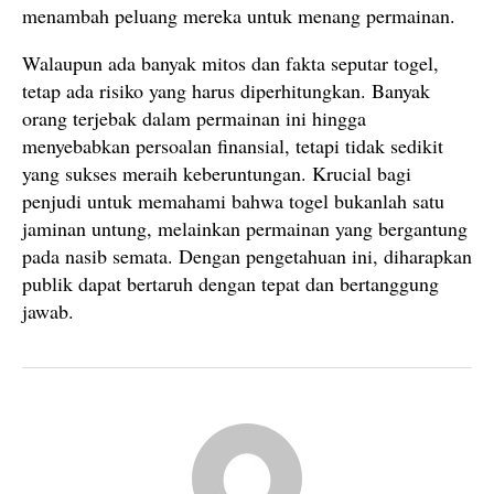
menambah peluang mereka untuk menang permainan.
Walaupun ada banyak mitos dan fakta seputar togel,
tetap ada risiko yang harus diperhitungkan. Banyak
orang terjebak dalam permainan ini hingga
menyebabkan persoalan finansial, tetapi tidak sedikit
yang sukses meraih keberuntungan. Krucial bagi
penjudi untuk memahami bahwa togel bukanlah satu
jaminan untung, melainkan permainan yang bergantung
pada nasib semata. Dengan pengetahuan ini, diharapkan
publik dapat bertaruh dengan tepat dan bertanggung
jawab.