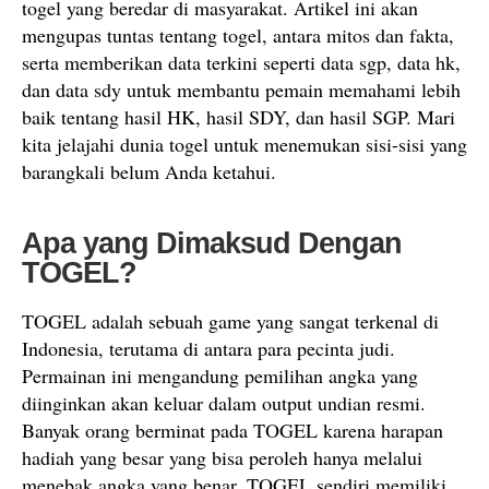
togel yang beredar di masyarakat. Artikel ini akan
mengupas tuntas tentang togel, antara mitos dan fakta,
serta memberikan data terkini seperti data sgp, data hk,
dan data sdy untuk membantu pemain memahami lebih
baik tentang hasil HK, hasil SDY, dan hasil SGP. Mari
kita jelajahi dunia togel untuk menemukan sisi-sisi yang
barangkali belum Anda ketahui.
Apa yang Dimaksud Dengan
TOGEL?
TOGEL adalah sebuah game yang sangat terkenal di
Indonesia, terutama di antara para pecinta judi.
Permainan ini mengandung pemilihan angka yang
diinginkan akan keluar dalam output undian resmi.
Banyak orang berminat pada TOGEL karena harapan
hadiah yang besar yang bisa peroleh hanya melalui
menebak angka yang benar. TOGEL sendiri memiliki