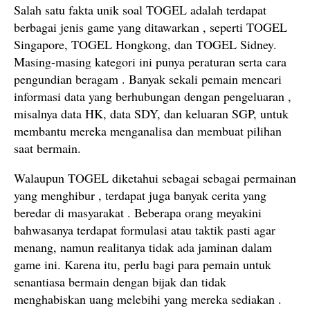
Salah satu fakta unik soal TOGEL adalah terdapat
berbagai jenis game yang ditawarkan , seperti TOGEL
Singapore, TOGEL Hongkong, dan TOGEL Sidney.
Masing-masing kategori ini punya peraturan serta cara
pengundian beragam . Banyak sekali pemain mencari
informasi data yang berhubungan dengan pengeluaran ,
misalnya data HK, data SDY, dan keluaran SGP, untuk
membantu mereka menganalisa dan membuat pilihan
saat bermain.
Walaupun TOGEL diketahui sebagai sebagai permainan
yang menghibur , terdapat juga banyak cerita yang
beredar di masyarakat . Beberapa orang meyakini
bahwasanya terdapat formulasi atau taktik pasti agar
menang, namun realitanya tidak ada jaminan dalam
game ini. Karena itu, perlu bagi para pemain untuk
senantiasa bermain dengan bijak dan tidak
menghabiskan uang melebihi yang mereka sediakan .