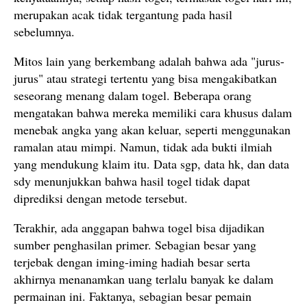
merupakan acak tidak tergantung pada hasil
sebelumnya.
Mitos lain yang berkembang adalah bahwa ada "jurus-
jurus" atau strategi tertentu yang bisa mengakibatkan
seseorang menang dalam togel. Beberapa orang
mengatakan bahwa mereka memiliki cara khusus dalam
menebak angka yang akan keluar, seperti menggunakan
ramalan atau mimpi. Namun, tidak ada bukti ilmiah
yang mendukung klaim itu. Data sgp, data hk, dan data
sdy menunjukkan bahwa hasil togel tidak dapat
diprediksi dengan metode tersebut.
Terakhir, ada anggapan bahwa togel bisa dijadikan
sumber penghasilan primer. Sebagian besar yang
terjebak dengan iming-iming hadiah besar serta
akhirnya menanamkan uang terlalu banyak ke dalam
permainan ini. Faktanya, sebagian besar pemain