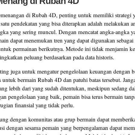
 Menang di Rubah 4D
menangan di Rubah 4D, penting untuk memiliki strategi y
h satu pendekatan yang bisa diterapkan adalah melakukan a
ngka yang sering muncul. Dengan mencatat angka-angka ya
ain dapat menemukan tren yang dapat digunakan sebagai
ntuk permainan berikutnya. Metode ini tidak menjamin 
ingkatkan peluang berdasarkan pada data historis.
nting juga untuk mengatur pengelolaan keuangan dengan b
 untuk bermain Rubah 4D dan patuhi batas tersebut. Jang
ng lebih dari yang sudah ditentukan, meskipun sedang d
an pengelolaan yang baik, pemain bisa terus bermain tanp
rugian finansial yang tidak perlu.
bung dengan komunitas atau grup bermain dapat memberi
usi dengan sesama pemain yang berpengalaman dapat me