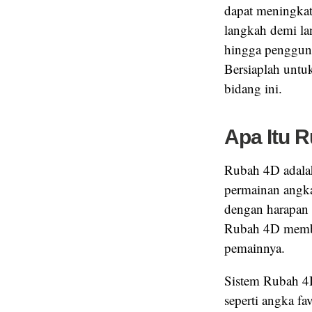
dapat meningkat
langkah demi la
hingga pengguna
Bersiaplah untu
bidang ini.
Apa Itu 
Rubah 4D adalah
permainan angk
dengan harapan 
Rubah 4D membe
pemainnya.
Sistem Rubah 4D
seperti angka f