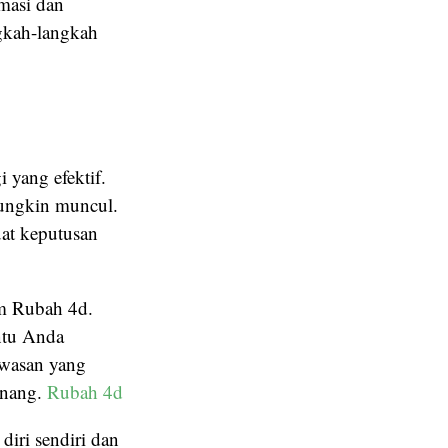
rmasi dan
gkah-langkah
 yang efektif.
mungkin muncul.
at keputusan
am Rubah 4d.
antu Anda
awasan yang
enang.
Rubah 4d
diri sendiri dan