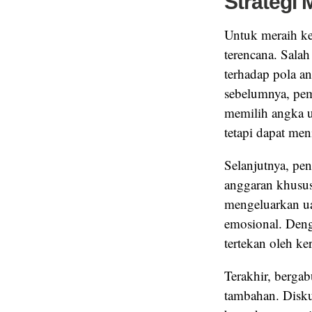
Strategi
Untuk meraih ke
terencana. Sala
terhadap pola a
sebelumnya, pem
memilih angka u
tetapi dapat men
Selanjutnya, pe
anggaran khusus
mengeluarkan ua
emosional. Deng
tertekan oleh ke
Terakhir, berga
tambahan. Disk