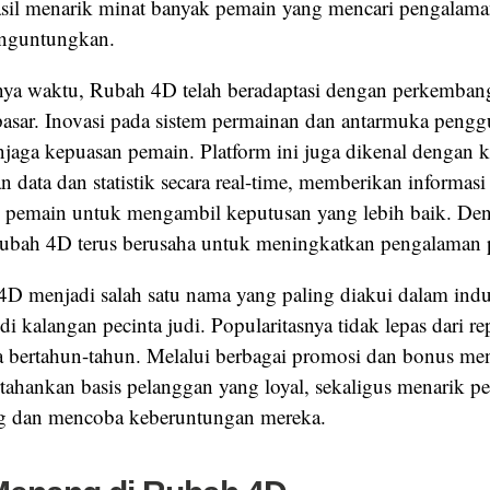
sil menarik minat banyak pemain yang mencari pengalama
nguntungkan.
nnya waktu, Rubah 4D telah beradaptasi dengan perkemban
asar. Inovasi pada sistem permainan dan antarmuka peng
jaga kepuasan pemain. Platform ini juga dikenal denga
 data dan statistik secara real-time, memberikan informasi
 pemain untuk mengambil keputusan yang lebih baik. De
Rubah 4D terus berusaha untuk meningkatkan pengalaman
 4D menjadi salah satu nama yang paling diakui dalam indu
di kalangan pecinta judi. Popularitasnya tidak lepas dari re
 bertahun-tahun. Melalui berbagai promosi dan bonus me
tahankan basis pelanggan yang loyal, sekaligus menarik p
g dan mencoba keberuntungan mereka.