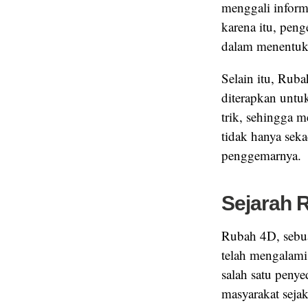
menggali inform
karena itu, peng
dalam menentuka
Selain itu, Ruba
diterapkan untu
trik, sehingga 
tidak hanya seka
penggemarnya.
Sejarah 
Rubah 4D, sebua
telah mengalami
salah satu penye
masyarakat seja