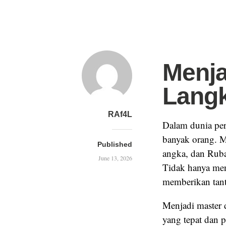
Menja
Lang
RAf4L
Dalam dunia per
banyak orang. Ma
Published
angka, dan Ruba
June 13, 2026
Tidak hanya men
memberikan tant
Menjadi master
yang tepat dan 