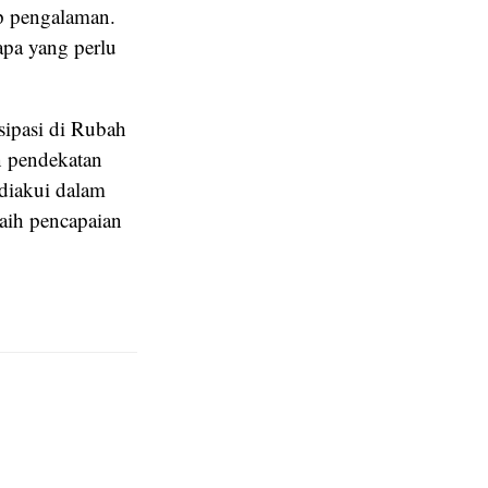
ap pengalaman.
apa yang perlu
sipasi di Rubah
n pendekatan
 diakui dalam
raih pencapaian