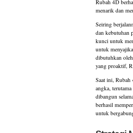
Rubah 4D berha
menarik dan me
Seiring berjala
dan kebutuhan p
kunci untuk men
untuk menyajikan
dibutuhkan oleh
yang proaktif, 
Saat ini, Rubah
angka, terutama 
dibangun selama
berhasil memper
untuk bergabun