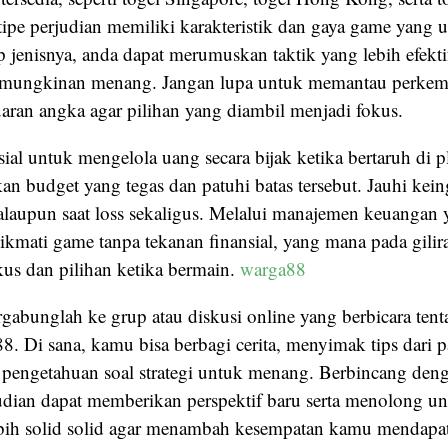
ipe perjudian memiliki karakteristik dan gaya game yang 
 jenisnya, anda dapat merumuskan taktik yang lebih efekti
mungkinan menang. Jangan lupa untuk memantau perkemb
luaran angka agar pilihan yang diambil menjadi fokus.
sial untuk mengelola uang secara bijak ketika bertaruh di p
an budget yang tegas dan patuhi batas tersebut. Jauhi kei
alaupun saat loss sekaligus. Melalui manajemen keuangan y
kmati game tanpa tekanan finansial, yang mana pada gilir
us dan pilihan ketika bermain.
warga88
rgabunglah ke grup atau diskusi online yang berbicara tent
. Di sana, kamu bisa berbagi cerita, menyimak tips dari p
pengetahuan soal strategi untuk menang. Berbincang den
dian dapat memberikan perspektif baru serta menolong 
ebih solid solid agar menambah kesempatan kamu mendapa