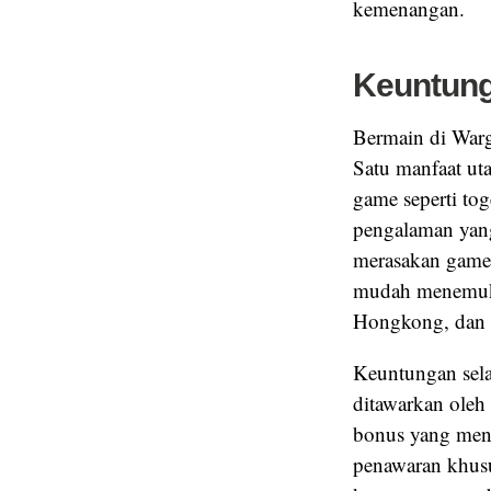
kemenangan.
Keuntung
Bermain di War
Satu manfaat ut
game seperti to
pengalaman yan
merasakan game 
mudah menemukan
Hongkong, dan 
Keuntungan sela
ditawarkan oleh
bonus yang mena
penawaran khus