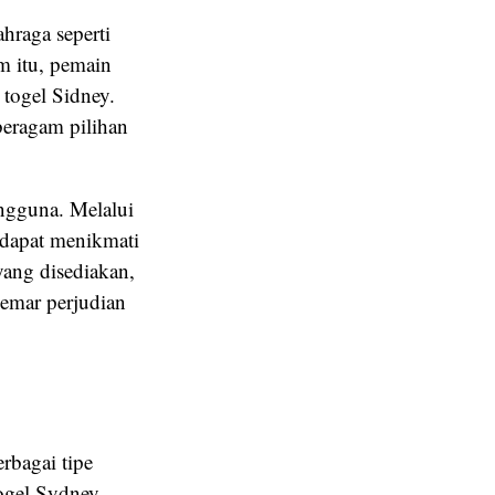
hraga seperti
m itu, pemain
togel Sidney.
beragam pilihan
ngguna. Melalui
 dapat menikmati
yang disediakan,
emar perjudian
rbagai tipe
togel Sydney.