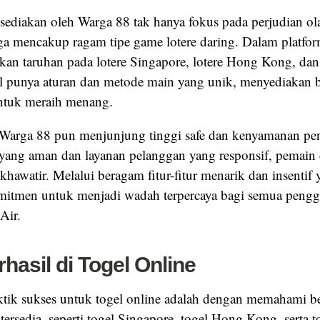
sediakan oleh Warga 88 tak hanya fokus pada perjudian ola
uga mencakup ragam tipe game lotere daring. Dalam platfor
an taruhan pada lotere Singapore, lotere Hong Kong, dan 
gel punya aturan dan metode main yang unik, menyediakan 
untuk meraih menang.
 Warga 88 pun menjunjung tinggi safe dan kenyamanan pe
i yang aman dan layanan pelanggan yang responsif, pemain
khawatir. Melalui beragam fitur-fitur menarik dan insentif 
itmen untuk menjadi wadah terpercaya bagi semua pengg
Air.
rhasil di Togel Online
aktik sukses untuk togel online adalah dengan memahami be
ersedia, seperti togel Singapore, togel Hong Kong, serta 