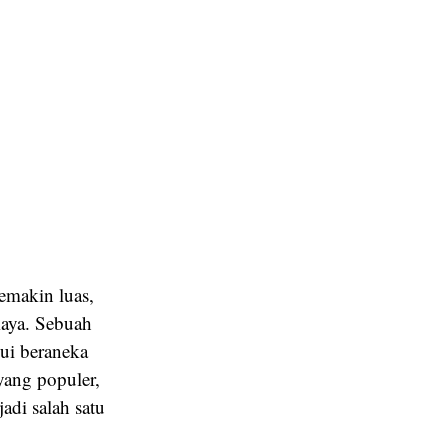
emakin luas,
maya. Sebuah
ui beraneka
yang populer,
adi salah satu