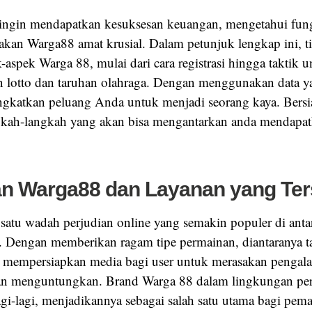
ingin mendapatkan kesuksesan keuangan, mengetahui fungs
an Warga88 amat krusial. Dalam petunjuk lengkap ini, t
aspek Warga 88, mulai dari cara registrasi hingga taktik
 lotto dan taruhan olahraga. Dengan menggunakan data ya
gkatkan peluang Anda untuk menjadi seorang kaya. Bersi
kah-langkah yang akan bisa mengantarkan anda mendapatka
an Warga88 dan Layanan yang Ter
satu wadah perjudian online yang semakin populer di antar
. Dengan memberikan ragam tipe permainan, diantaranya t
8 mempersiapkan media bagi user untuk merasakan pengal
an menguntungkan. Brand Warga 88 dalam lingkungan per
lagi-lagi, menjadikannya sebagai salah satu utama bagi pema