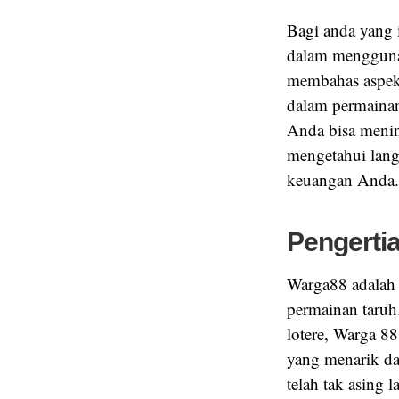
Bagi anda yang 
dalam menggunak
membahas aspek-
dalam permainan
Anda bisa menin
mengetahui lang
keuangan Anda.
Pengerti
Warga88 adalah 
permainan taruh
lotere, Warga 8
yang menarik d
telah tak asing 