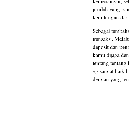
kemenangan, seb
jumlah yang ban
keuntungan dar
Sebagai tambah
transaksi. Mela
deposit dan pen
kamu dijaga den
tentang tentang
yg sangat baik b
dengan yang ten