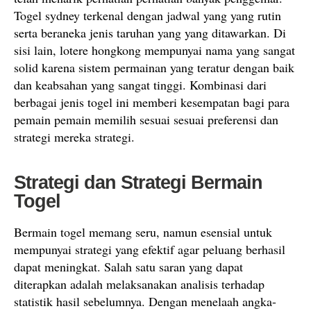
Togel sydney terkenal dengan jadwal yang yang rutin
serta beraneka jenis taruhan yang yang ditawarkan. Di
sisi lain, lotere hongkong mempunyai nama yang sangat
solid karena sistem permainan yang teratur dengan baik
dan keabsahan yang sangat tinggi. Kombinasi dari
berbagai jenis togel ini memberi kesempatan bagi para
pemain pemain memilih sesuai sesuai preferensi dan
strategi mereka strategi.
Strategi dan Strategi Bermain
Togel
Bermain togel memang seru, namun esensial untuk
mempunyai strategi yang efektif agar peluang berhasil
dapat meningkat. Salah satu saran yang dapat
diterapkan adalah melaksanakan analisis terhadap
statistik hasil sebelumnya. Dengan menelaah angka-