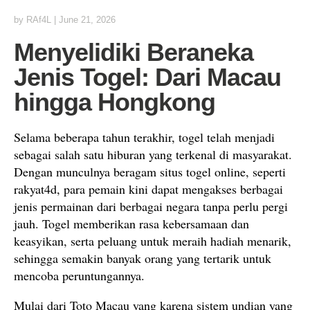
by
RAf4L
|
June 21, 2026
Menyelidiki Beraneka
Jenis Togel: Dari Macau
hingga Hongkong
Selama beberapa tahun terakhir, togel telah menjadi
sebagai salah satu hiburan yang terkenal di masyarakat.
Dengan munculnya beragam situs togel online, seperti
rakyat4d, para pemain kini dapat mengakses berbagai
jenis permainan dari berbagai negara tanpa perlu pergi
jauh. Togel memberikan rasa kebersamaan dan
keasyikan, serta peluang untuk meraih hadiah menarik,
sehingga semakin banyak orang yang tertarik untuk
mencoba peruntungannya.
Mulai dari Toto Macau yang karena sistem undian yang