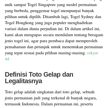
unik sampai Togel Singapore yang model permainan
yang berbeda, penggemar togel mempunyai banyak
pilihan untuk dipilih. Ditambah lagi, Togel Sydney dan
Togel Hongkong yang juga populer menghadirkan
variasi dalam dunia perjudian ini. Di dalam artikel ini,
kami akan mengupas secara mendalam tentang beragam
jenis togel ini, agar para pembaca dapat memperoleh
pemahaman dan petunjuk untuk menentukan permainan
yang tepat sesuai pada pilihan masing-masing.
rakyat
4d
Definisi Toto Gelap dan
Legalitasnya
Toto gelap adalah singkatan dari toto gelap, sebuah
jenis permainan judi yang terkenal di banyak negara,
termasuk Indonesia. Dalam permainan ini, peserta