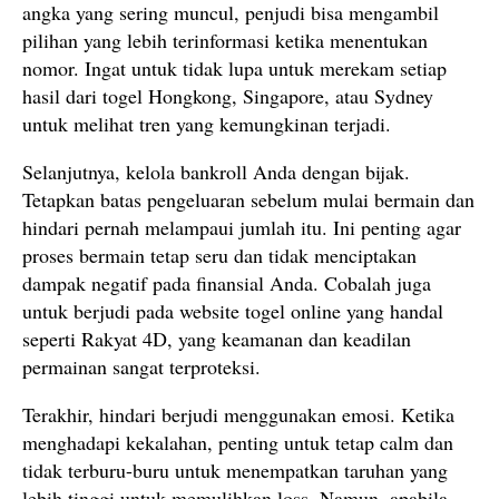
angka yang sering muncul, penjudi bisa mengambil
pilihan yang lebih terinformasi ketika menentukan
nomor. Ingat untuk tidak lupa untuk merekam setiap
hasil dari togel Hongkong, Singapore, atau Sydney
untuk melihat tren yang kemungkinan terjadi.
Selanjutnya, kelola bankroll Anda dengan bijak.
Tetapkan batas pengeluaran sebelum mulai bermain dan
hindari pernah melampaui jumlah itu. Ini penting agar
proses bermain tetap seru dan tidak menciptakan
dampak negatif pada finansial Anda. Cobalah juga
untuk berjudi pada website togel online yang handal
seperti Rakyat 4D, yang keamanan dan keadilan
permainan sangat terproteksi.
Terakhir, hindari berjudi menggunakan emosi. Ketika
menghadapi kekalahan, penting untuk tetap calm dan
tidak terburu-buru untuk menempatkan taruhan yang
lebih tinggi untuk memulihkan loss. Namun, apabila