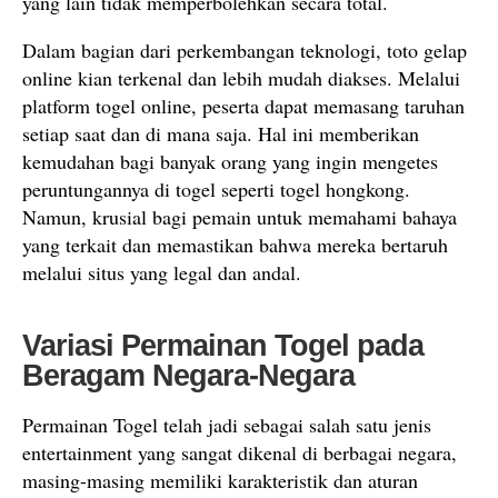
yang lain tidak memperbolehkan secara total.
Dalam bagian dari perkembangan teknologi, toto gelap
online kian terkenal dan lebih mudah diakses. Melalui
platform togel online, peserta dapat memasang taruhan
setiap saat dan di mana saja. Hal ini memberikan
kemudahan bagi banyak orang yang ingin mengetes
peruntungannya di togel seperti togel hongkong.
Namun, krusial bagi pemain untuk memahami bahaya
yang terkait dan memastikan bahwa mereka bertaruh
melalui situs yang legal dan andal.
Variasi Permainan Togel pada
Beragam Negara-Negara
Permainan Togel telah jadi sebagai salah satu jenis
entertainment yang sangat dikenal di berbagai negara,
masing-masing memiliki karakteristik dan aturan