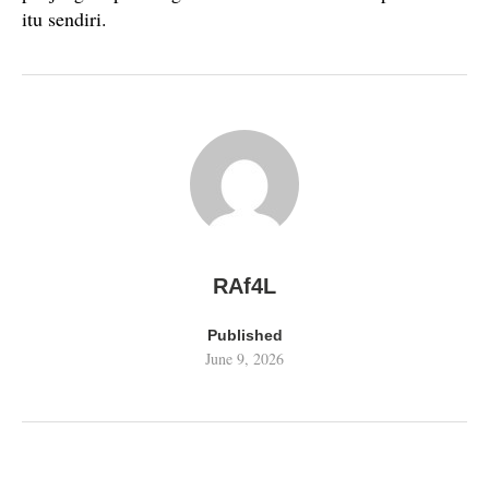
itu sendiri.
RAf4L
Published
June 9, 2026