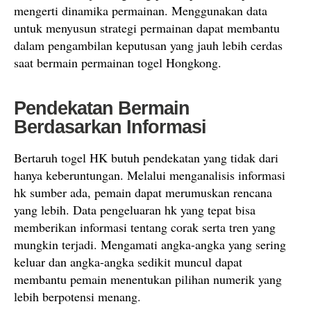
mengerti dinamika permainan. Menggunakan data
untuk menyusun strategi permainan dapat membantu
dalam pengambilan keputusan yang jauh lebih cerdas
saat bermain permainan togel Hongkong.
Pendekatan Bermain
Berdasarkan Informasi
Bertaruh togel HK butuh pendekatan yang tidak dari
hanya keberuntungan. Melalui menganalisis informasi
hk sumber ada, pemain dapat merumuskan rencana
yang lebih. Data pengeluaran hk yang tepat bisa
memberikan informasi tentang corak serta tren yang
mungkin terjadi. Mengamati angka-angka yang sering
keluar dan angka-angka sedikit muncul dapat
membantu pemain menentukan pilihan numerik yang
lebih berpotensi menang.