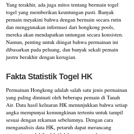
Yang terakhir, ada juga mitos tentang bermain togel
togel yang memberikan keuntungan pasti. Banyak
pemain meyakini bahwa dengan bermain secara rutin
dan menggunakan informasi dari hongkong pools,
mereka akan mendapatkan untungan secara konsisten.
Namun, penting untuk diingat bahwa permainan ini
dibasarkan pada peluang, dan banyak sekali pemain
justru berakhir dengan kerugian.
Fakta Statistik Togel HK
Permainan Hongkong adalah salah satu jenis permainan
yang paling diminati oleh beberapa pemain di Tanah
Air. Data hasil keluaran HK menunjukkan bahwa setiap
angka mempunyai kemungkinan tertentu untuk tampil
sesuai dengan rekaman sebelumnya. Dengan cara
menganalisis data HK, petaruh dapat merancang