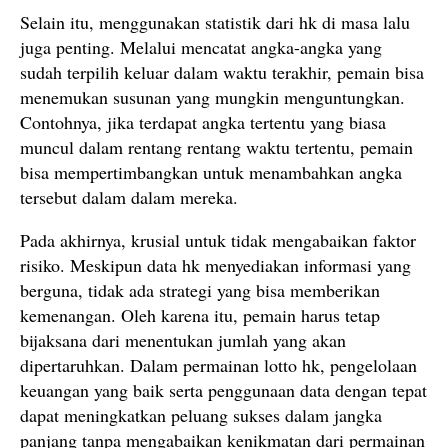
Selain itu, menggunakan statistik dari hk di masa lalu
juga penting. Melalui mencatat angka-angka yang
sudah terpilih keluar dalam waktu terakhir, pemain bisa
menemukan susunan yang mungkin menguntungkan.
Contohnya, jika terdapat angka tertentu yang biasa
muncul dalam rentang rentang waktu tertentu, pemain
bisa mempertimbangkan untuk menambahkan angka
tersebut dalam dalam mereka.
Pada akhirnya, krusial untuk tidak mengabaikan faktor
risiko. Meskipun data hk menyediakan informasi yang
berguna, tidak ada strategi yang bisa memberikan
kemenangan. Oleh karena itu, pemain harus tetap
bijaksana dari menentukan jumlah yang akan
dipertaruhkan. Dalam permainan lotto hk, pengelolaan
keuangan yang baik serta penggunaan data dengan tepat
dapat meningkatkan peluang sukses dalam jangka
panjang tanpa mengabaikan kenikmatan dari permainan