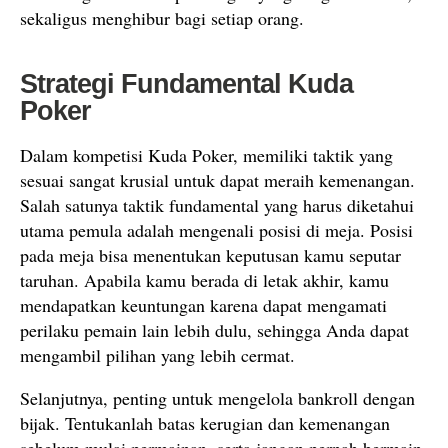
sekaligus menghibur bagi setiap orang.
Strategi Fundamental Kuda
Poker
Dalam kompetisi Kuda Poker, memiliki taktik yang
sesuai sangat krusial untuk dapat meraih kemenangan.
Salah satunya taktik fundamental yang harus diketahui
utama pemula adalah mengenali posisi di meja. Posisi
pada meja bisa menentukan keputusan kamu seputar
taruhan. Apabila kamu berada di letak akhir, kamu
mendapatkan keuntungan karena dapat mengamati
perilaku pemain lain lebih dulu, sehingga Anda dapat
mengambil pilihan yang lebih cermat.
Selanjutnya, penting untuk mengelola bankroll dengan
bijak. Tentukanlah batas kerugian dan kemenangan