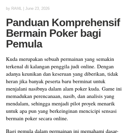
by
RAf4L
|
June 23, 2026
Panduan Komprehensif
Bermain Poker bagi
Pemula
Kuda merupakan sebuah permainan yang semakin
terkenal di kalangan penggila judi online. Dengan
adanya keunikan dan keseruan yang diberikan, tidak
heran jika banyak peserta baru berminat untuk
menjalani nasibnya dalam alam poker kuda. Game ini
memadukan perencanaan, nasib, dan analisis yang
mendalam, sehingga menjadi pilot proyek menarik
untuk apa pun yang berkeinginan mencicipi sensasi
bermain poker secara online.
Bagi pemula dalam permainan ini memahami dasar-