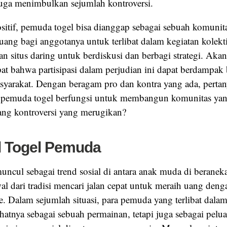
uga menimbulkan sejumlah kontroversi.
ositif, pemuda togel bisa dianggap sebagai sebuah komunit
ang bagi anggotanya untuk terlibat dalam kegiatan kolekti
 situs daring untuk berdiskusi dan berbagi strategi. Akan 
at bahwa partisipasi dalam perjudian ini dapat berdampak
syarakat. Dengan beragam pro dan kontra yang ada, pertan
pemuda togel berfungsi untuk membangun komunitas yang
ng kontroversi yang merugikan?
l Togel Pemuda
cul sebagai trend sosial di antara anak muda di beraneka 
wal dari tradisi mencari jalan cepat untuk meraih uang deng
. Dalam sejumlah situasi, para pemuda yang terlibat dalam 
hatnya sebagai sebuah permainan, tetapi juga sebagai pelu