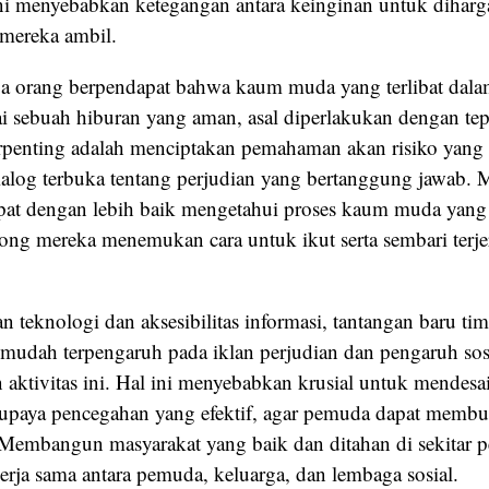
ini menyebabkan ketegangan antara keinginan untuk diharga
mereka ambil.
 orang berpendapat bahwa kaum muda yang terlibat dalam
ai sebuah hiburan yang aman, asal diperlakukan dengan tep
terpenting adalah menciptakan pemahaman akan risiko yang
alog terbuka tentang perjudian yang bertanggung jawab. 
apat dengan lebih baik mengetahui proses kaum muda yang 
ong mereka menemukan cara untuk ikut serta sembari terj
 teknologi dan aksesibilitas informasi, tantangan baru t
 mudah terpengaruh pada iklan perjudian dan pengaruh sos
ktivitas ini. Hal ini menyebabkan krusial untuk mendesa
upaya pencegahan yang efektif, agar pemuda dapat membua
. Membangun masyarakat yang baik dan ditahan di sekitar 
ja sama antara pemuda, keluarga, dan lembaga sosial.