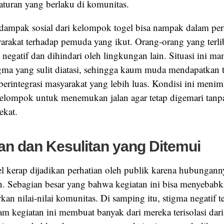
aturan yang berlaku di komunitas.
 dampak sosial dari kelompok togel bisa nampak dalam per
rakat terhadap pemuda yang ikut. Orang-orang yang terlib
negatif dan dihindari oleh lingkungan lain. Situasi ini m
gma yang sulit diatasi, sehingga kaum muda mendapatkan t
berintegrasi masyarakat yang lebih luas. Kondisi ini meni
kelompok untuk menemukan jalan agar tetap digemari tanpa
ekat.
an dan Kesulitan yang Ditemui
 kerap dijadikan perhatian oleh publik karena hubungan
an. Sebagian besar yang bahwa kegiatan ini bisa menyebab
an nilai-nilai komunitas. Di samping itu, stigma negatif
lam kegiatan ini membuat banyak dari mereka terisolasi da