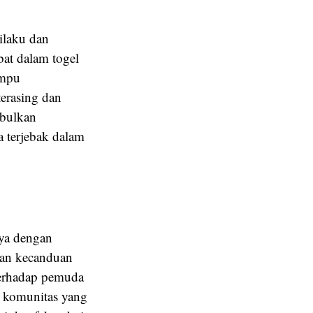
ilaku dan
at dalam togel
ampu
erasing dan
mbulkan
 terjebak dalam
nya dengan
kan kecanduan
 terhadap pemuda
ri komunitas yang