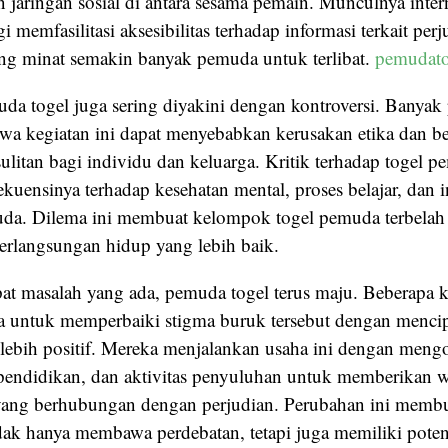
aringan sosial di antara sesama pemain. Munculnya inter
agi memfasilitasi aksesibilitas terhadap informasi terkait perj
g minat semakin banyak pemuda untuk terlibat.
pemudato
muda togel juga sering diyakini dengan kontroversi. Banyak
a kegiatan ini dapat menyebabkan kerusakan etika dan be
litan bagi individu dan keluarga. Kritik terhadap togel p
ensinya terhadap kesehatan mental, proses belajar, dan in
da. Dilema ini membuat kelompok togel pemuda terbelah 
erlangsungan hidup yang lebih baik.
at masalah yang ada, pemuda togel terus maju. Beberapa
a untuk memperbaiki stigma buruk tersebut dengan menci
lebih positif. Mereka menjalankan usaha ini dengan mengo
, pendidikan, dan aktivitas penyuluhan untuk memberikan
 yang berhubungan dengan perjudian. Perubahan ini memb
dak hanya membawa perdebatan, tetapi juga memiliki poten