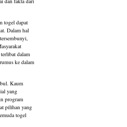
i dan fakta dari
 togel dapat
at. Dalam hal
 tersembunyi,
Masyarakat
terlibat dalam
erumus ke dalam
imbul. Kaum
ial yang
in program
t pilihan yang
pemuda togel