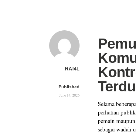
Pemu
Komun
Kontr
RAf4L
Terd
Published
June 14, 2026
Selama beberapa
perhatian publik
pemain maupun s
sebagai wadah un