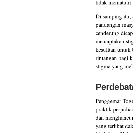
tidak mematuhi 
Di samping itu,
pandangan masya
cenderung dicap 
menciptakan sti
kesulitan untuk 
rintangan bagi 
stigma yang mel
Perdebat
Penggemar Togel
praktik perjudi
dan menghancurk
yang terlibat da