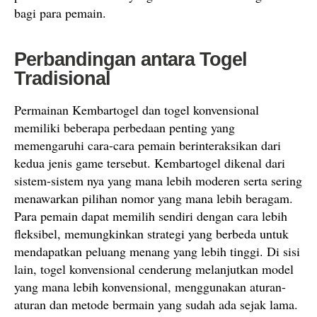
bagi para pemain.
Perbandingan antara Togel
Tradisional
Permainan Kembartogel dan togel konvensional
memiliki beberapa perbedaan penting yang
memengaruhi cara-cara pemain berinteraksikan dari
kedua jenis game tersebut. Kembartogel dikenal dari
sistem-sistem nya yang mana lebih moderen serta sering
menawarkan pilihan nomor yang mana lebih beragam.
Para pemain dapat memilih sendiri dengan cara lebih
fleksibel, memungkinkan strategi yang berbeda untuk
mendapatkan peluang menang yang lebih tinggi. Di sisi
lain, togel konvensional cenderung melanjutkan model
yang mana lebih konvensional, menggunakan aturan-
aturan dan metode bermain yang sudah ada sejak lama.