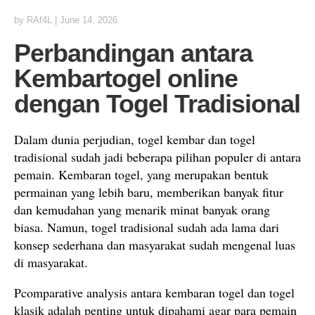
by
RAf4L
|
June 14, 2026
Perbandingan antara
Kembartogel online
dengan Togel Tradisional
Dalam dunia perjudian, togel kembar dan togel
tradisional sudah jadi beberapa pilihan populer di antara
pemain. Kembaran togel, yang merupakan bentuk
permainan yang lebih baru, memberikan banyak fitur
dan kemudahan yang menarik minat banyak orang
biasa. Namun, togel tradisional sudah ada lama dari
konsep sederhana dan masyarakat sudah mengenal luas
di masyarakat.
Pcomparative analysis antara kembaran togel dan togel
klasik adalah penting untuk dipahami agar para pemain