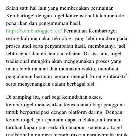
Salah satu hal lain yang membedakan permainan
Kembartogel dengan togel konvensional ialah metode
penarikan dan pengumuman hasil.
https://kembartoggeel.co/
Permainan Kembartogel
sering kali memakai teknologi yang lebih modern pada
proses undi serta penyampaian hasil, membuatnya jadi
lebih cepat dan efisien dan efisien. Di sisi lain, togel
tradisional mungkin akan menggunakan proses yang
mana lebih manual dan memakan waktu, membuat
pengalaman bermain pemain menjadi kurang interaktif
serta menyenangkan dalam berbagai sisi.
Di samping itu, dari segi kemudahan akses,
kembartogel menawarkan kenyamanan bagi pengguna
untuk berpartisipasi dengan platform daring. Dengan
kembartogel, para pemain dapat melakukan taruhan-
taruhan kapan pun serta dimanapun, sementara togel
tradisional umumnya mengharuskan para pemain untuk