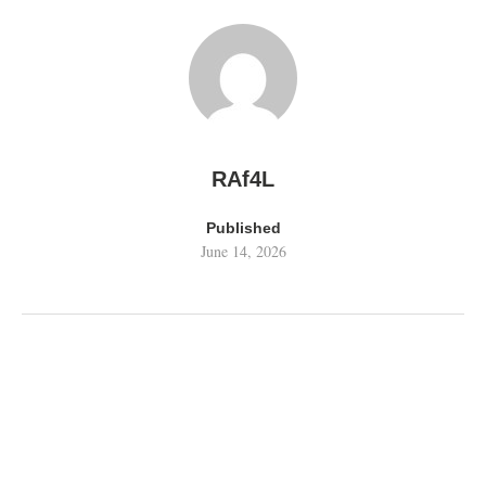
RAf4L
Published
June 14, 2026