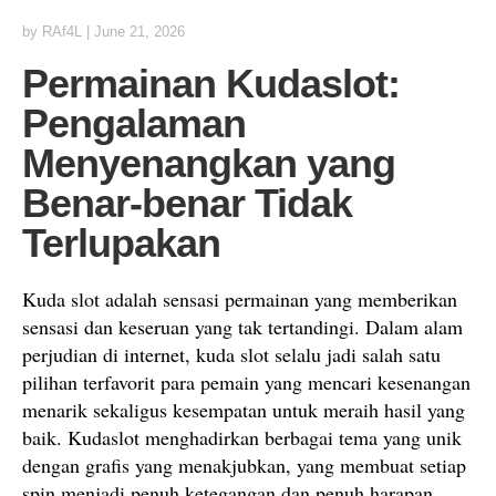
by
RAf4L
|
June 21, 2026
Permainan Kudaslot:
Pengalaman
Menyenangkan yang
Benar-benar Tidak
Terlupakan
Kuda slot adalah sensasi permainan yang memberikan
sensasi dan keseruan yang tak tertandingi. Dalam alam
perjudian di internet, kuda slot selalu jadi salah satu
pilihan terfavorit para pemain yang mencari kesenangan
menarik sekaligus kesempatan untuk meraih hasil yang
baik. Kudaslot menghadirkan berbagai tema yang unik
dengan grafis yang menakjubkan, yang membuat setiap
spin menjadi penuh ketegangan dan penuh harapan.