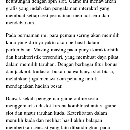
keuntungan dengan spin slot. Game ini menawarkan
grafis yang indah dan pengalaman interaktif yang
membuat setiap sesi permainan menjadi seru dan
mendebarkan.
Pada permainan ini, para pemain sering akan memilih
kuda yang dirinya yakin akan berhasil dalam
perlombaan. Masing-masing pacu punya karakteristik
dan karakteristik tersendiri, yang membuat daya pikat
dalam memilih taruhan. Dengan berbagai fitur bonus
dan jackpot, kudaslot bukan hanya hanya slot biasa,
melainkan juga menawarkan peluang untuk
mendapatkan hadiah besar.
Banyak sekali penggemar game online serta
menggemari kudaslot karena kombinasi antara game
slot dan unsur taruhan kuda. Keterlibatan dalam
memilih kuda dan melihat hasil akhir balapan
memberikan sensasi yang lain dibandingkan pada