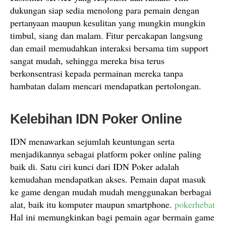
dukungan siap sedia menolong para pemain dengan
pertanyaan maupun kesulitan yang mungkin mungkin
timbul, siang dan malam. Fitur percakapan langsung
dan email memudahkan interaksi bersama tim support
sangat mudah, sehingga mereka bisa terus
berkonsentrasi kepada permainan mereka tanpa
hambatan dalam mencari mendapatkan pertolongan.
Kelebihan IDN Poker Online
IDN menawarkan sejumlah keuntungan serta
menjadikannya sebagai platform poker online paling
baik di. Satu ciri kunci dari IDN Poker adalah
kemudahan mendapatkan akses. Pemain dapat masuk
ke game dengan mudah mudah menggunakan berbagai
alat, baik itu komputer maupun smartphone.
pokerhebat
Hal ini memungkinkan bagi pemain agar bermain game