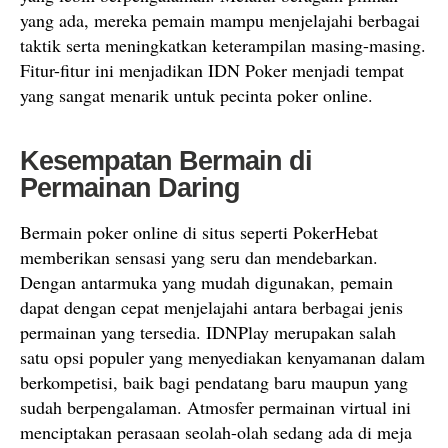
yang ada, mereka pemain mampu menjelajahi berbagai
taktik serta meningkatkan keterampilan masing-masing.
Fitur-fitur ini menjadikan IDN Poker menjadi tempat
yang sangat menarik untuk pecinta poker online.
Kesempatan Bermain di
Permainan Daring
Bermain poker online di situs seperti PokerHebat
memberikan sensasi yang seru dan mendebarkan.
Dengan antarmuka yang mudah digunakan, pemain
dapat dengan cepat menjelajahi antara berbagai jenis
permainan yang tersedia. IDNPlay merupakan salah
satu opsi populer yang menyediakan kenyamanan dalam
berkompetisi, baik bagi pendatang baru maupun yang
sudah berpengalaman. Atmosfer permainan virtual ini
menciptakan perasaan seolah-olah sedang ada di meja