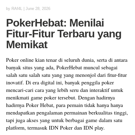
by
RAf4L
|
June 28, 2026
PokerHebat: Menilai
Fitur-Fitur Terbaru yang
Memikat
Poker online kian tenar di seluruh dunia, serta di antara
banyak situs yang ada, PokerHebat muncul sebagai
salah satu salah satu yang yang menonjol dari fitur-fitur
inovatif. Di era digital ini, banyak penggila poker
mencari-cari cara yang lebih seru dan interaktif untuk
menikmati game poker tersebut. Dengan hadirnya
hadirnya Poker Hebat, para pemain tidak hanya hanya
mendapatkan pengalaman permainan berkualitas tinggi,
tapi juga akses yang untuk berbagai game dalam satu
platform, termasuk IDN Poker dan IDN play.