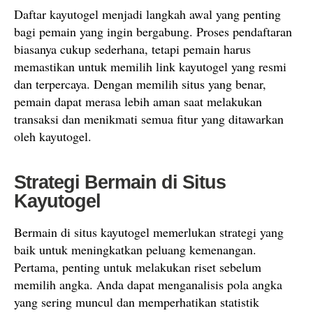
Daftar kayutogel menjadi langkah awal yang penting
bagi pemain yang ingin bergabung. Proses pendaftaran
biasanya cukup sederhana, tetapi pemain harus
memastikan untuk memilih link kayutogel yang resmi
dan terpercaya. Dengan memilih situs yang benar,
pemain dapat merasa lebih aman saat melakukan
transaksi dan menikmati semua fitur yang ditawarkan
oleh kayutogel.
Strategi Bermain di Situs
Kayutogel
Bermain di situs kayutogel memerlukan strategi yang
baik untuk meningkatkan peluang kemenangan.
Pertama, penting untuk melakukan riset sebelum
memilih angka. Anda dapat menganalisis pola angka
yang sering muncul dan memperhatikan statistik