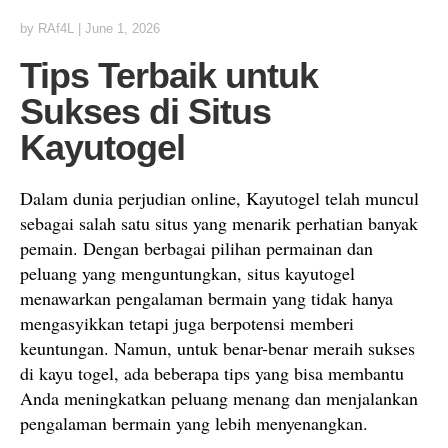
by
RAf4L
|
June 1, 2026
Tips Terbaik untuk
Sukses di Situs
Kayutogel
Dalam dunia perjudian online, Kayutogel telah muncul
sebagai salah satu situs yang menarik perhatian banyak
pemain. Dengan berbagai pilihan permainan dan
peluang yang menguntungkan, situs kayutogel
menawarkan pengalaman bermain yang tidak hanya
mengasyikkan tetapi juga berpotensi memberi
keuntungan. Namun, untuk benar-benar meraih sukses
di kayu togel, ada beberapa tips yang bisa membantu
Anda meningkatkan peluang menang dan menjalankan
pengalaman bermain yang lebih menyenangkan.