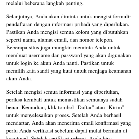
melalui beberapa langkah penting.
Selanjutnya, Anda akan diminta untuk mengisi formulir
pendaftaran dengan informasi pribadi yang diperlukan.
Pastikan Anda mengisi semua kolom yang dibutuhkan
seperti nama, alamat email, dan nomor telepon.
Beberapa situs juga mungkin meminta Anda untuk
membuat username dan password yang akan digunakan
untuk login ke akun Anda nanti. Pastikan untuk
memilih kata sandi yang kuat untuk menjaga keamanan
akun Anda.
Setelah mengisi semua informasi yang diperlukan,
periksa kembali untuk memastikan semuanya sudah
benar. Kemudian, klik tombol "Daftar" atau "Kirim"
untuk menyelesaikan proses. Setelah Anda berhasil
mendaftar, Anda akan menerima email konfirmasi yang
perlu Anda verifikasi sebelum dapat mulai bermain di
kayutogel. Setelah verifikasi selesai, Anda bisa