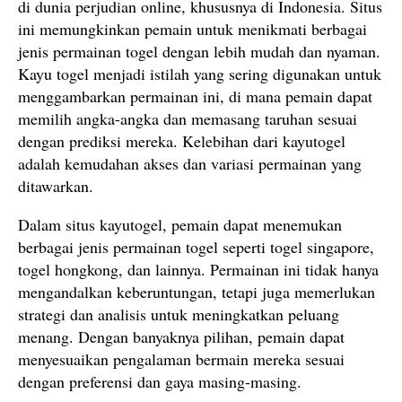
di dunia perjudian online, khususnya di Indonesia. Situs
ini memungkinkan pemain untuk menikmati berbagai
jenis permainan togel dengan lebih mudah dan nyaman.
Kayu togel menjadi istilah yang sering digunakan untuk
menggambarkan permainan ini, di mana pemain dapat
memilih angka-angka dan memasang taruhan sesuai
dengan prediksi mereka. Kelebihan dari kayutogel
adalah kemudahan akses dan variasi permainan yang
ditawarkan.
Dalam situs kayutogel, pemain dapat menemukan
berbagai jenis permainan togel seperti togel singapore,
togel hongkong, dan lainnya. Permainan ini tidak hanya
mengandalkan keberuntungan, tetapi juga memerlukan
strategi dan analisis untuk meningkatkan peluang
menang. Dengan banyaknya pilihan, pemain dapat
menyesuaikan pengalaman bermain mereka sesuai
dengan preferensi dan gaya masing-masing.