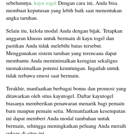
sebelumnya.
kayu togel
Dengan cara ini, Anda bisa
membuat keputusan yang lebih baik saat menentukan
angka taruhan.
Selain itu, kelola modal Anda dengan bijak. Tetapkan
anggaran khusus untuk bermain di kayu togel dan
pastikan Anda tidak melebihi batas tersebut.
Menggunakan sistem taruhan yang terencana dapat
membantu Anda meminimalkan kerugian sekaligus
memaksimalkan potensi keuntungan. Ingatlah untuk
tidak terbawa emosi saat bermain.
Terakhir, manfaatkan berbagai bonus dan promosi yang
ditawarkan oleh situs kayutogel. Daftar kayutogel
biasanya memberikan penawaran menarik bagi pemain
baru maupun pemain setia. Memanfaatkan kesempatan
ini dapat memberi Anda modal tambahan untuk
bermain, sehingga meningkatkan peluang Anda meraih
sukses di situs ini.