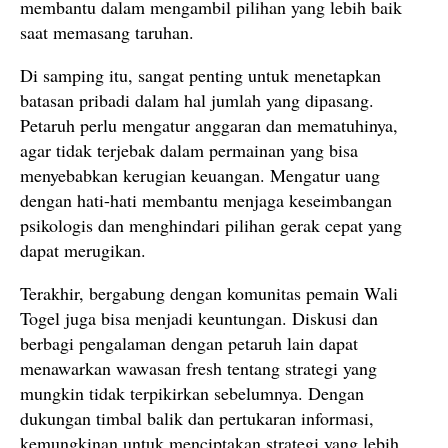
membantu dalam mengambil pilihan yang lebih baik
saat memasang taruhan.
Di samping itu, sangat penting untuk menetapkan
batasan pribadi dalam hal jumlah yang dipasang.
Petaruh perlu mengatur anggaran dan mematuhinya,
agar tidak terjebak dalam permainan yang bisa
menyebabkan kerugian keuangan. Mengatur uang
dengan hati-hati membantu menjaga keseimbangan
psikologis dan menghindari pilihan gerak cepat yang
dapat merugikan.
Terakhir, bergabung dengan komunitas pemain Wali
Togel juga bisa menjadi keuntungan. Diskusi dan
berbagi pengalaman dengan petaruh lain dapat
menawarkan wawasan fresh tentang strategi yang
mungkin tidak terpikirkan sebelumnya. Dengan
dukungan timbal balik dan pertukaran informasi,
kemungkinan untuk menciptakan strategi yang lebih