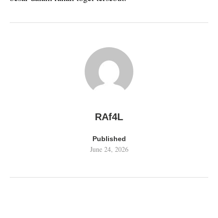
RAf4L
Published
June 24, 2026