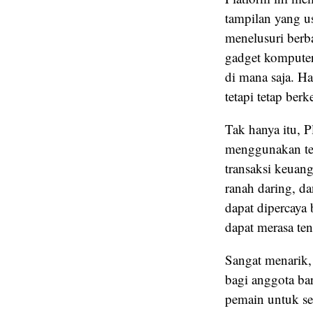
tampilan yang u
menelusuri berba
gadget komputer
di mana saja. H
tetapi tetap ber
Tak hanya itu, P
menggunakan tek
transaksi keuan
ranah daring, 
dapat dipercaya 
dapat merasa te
Sangat menarik,
bagi anggota ba
pemain untuk se