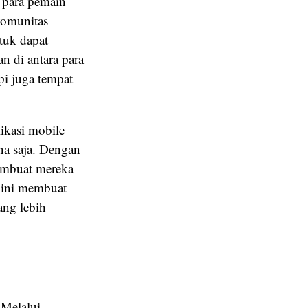
 para pemain
komunitas
tuk dapat
 di antara para
pi juga tempat
ikasi mobile
na saja. Dengan
membuat mereka
i ini membuat
ang lebih
 Melalui