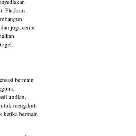
enyediakan
i. Platform
membangun
dan juga cerita.
nalkan
togel.
ensasi bermain
gguna,
sil undian,
untuk mengikuti
k ketika bermain