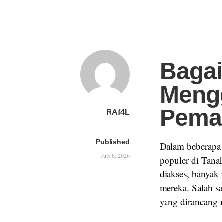
Baga
Mengg
Pemai
RAf4L
Published
Dalam beberapa t
July 8, 2026
populer di Tana
diakses, banyak
mereka. Salah sa
yang dirancang 