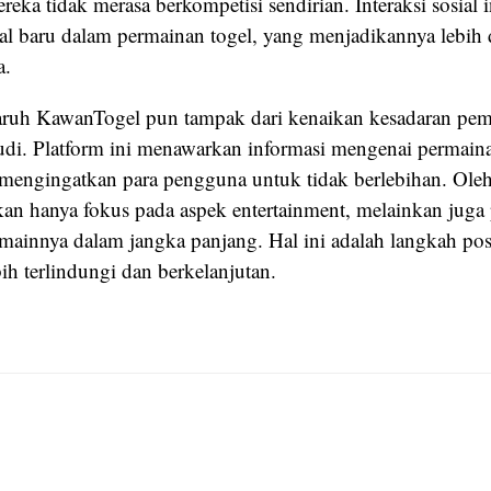
reka tidak merasa berkompetisi sendirian. Interaksi sosial i
l baru dalam permainan togel, yang menjadikannya lebih d
a.
garuh KawanTogel pun tampak dari kenaikan kesadaran pem
judi. Platform ini menawarkan informasi mengenai permain
 mengingatkan para pengguna untuk tidak berlebihan. Oleh 
n hanya fokus pada aspek entertainment, melainkan juga 
emainnya dalam jangka panjang. Hal ini adalah langkah pos
h terlindungi dan berkelanjutan.