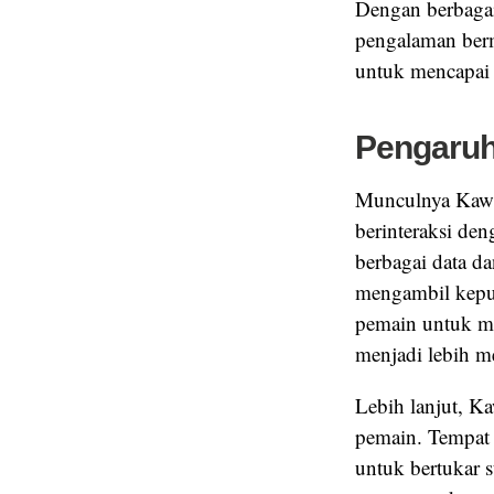
Dengan berbagai
pengalaman ber
untuk mencapai 
Pengaruh
Munculnya Kawan
berinteraksi de
berbagai data d
mengambil keput
pemain untuk m
menjadi lebih m
Lebih lanjut, K
pemain. Tempat 
untuk bertukar 