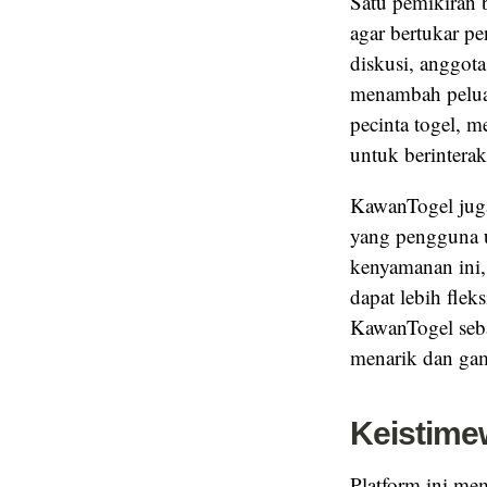
Satu pemikiran 
agar bertukar p
diskusi, anggota
menambah peluan
pecinta togel, 
untuk berinterak
KawanTogel juga 
yang pengguna u
kenyamanan ini,
dapat lebih flek
KawanTogel seba
menarik dan ga
Keistime
Platform ini me