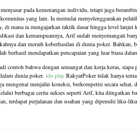
a menyasar pada kemenangan individu, tetapi juga beramb
komunitas yang lain. Ia memulai menyelenggarakan pelati
, di mana ia mengajarkan taktik dasar hingga level lanjut
edikasi dan kemampuannya, Arif sudah menyemangati ban
kahnya dan meraih keberhasilan di dunia poker. Bahkan, 
elah berhasil mendapatkan pencapaian yang luar biasa dala
adi contoh bahwa dengan semangat dan kerja keras, siapa 
 dalam dunia poker.
idn play
RakyatPoker tidak hanya tent
uga mengenai menjalin koneksi, berkompetisi secara sehat, 
alui berbagai cerita sukses seperti Arif, kita diingatkan b
n, terdapat perjalanan dan usahan yang dipenuhi liku-liku