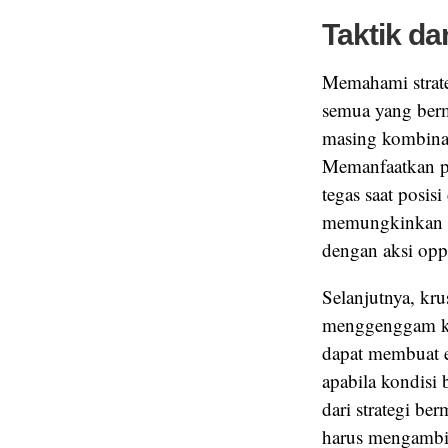
Taktik da
Memahami strate
semua yang ber
masing kombinas
Memanfaatkan pos
tegas saat posis
memungkinkan p
dengan aksi op
Selanjutnya, kr
menggenggam kom
dapat membuat e
apabila kondisi
dari strategi be
harus mengambil