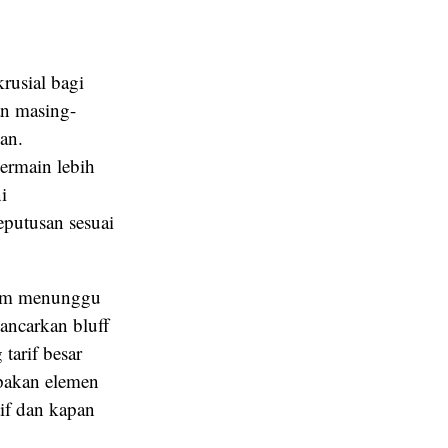
rusial bagi
n masing-
an.
bermain lebih
i
putusan sesuai
alam menunggu
ancarkan bluff
tarif besar
upakan elemen
tif dan kapan