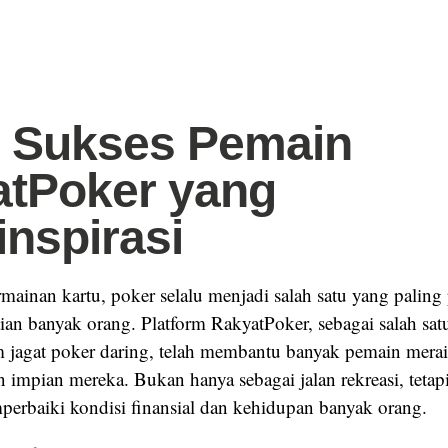
 Sukses Pemain
tPoker yang
nspirasi
mainan kartu, poker selalu menjadi salah satu yang paling
ian banyak orang. Platform RakyatPoker, sebagai salah sa
 jagat poker daring, telah membantu banyak pemain mera
impian mereka. Bukan hanya sebagai jalan rekreasi, tetapi
perbaiki kondisi finansial dan kehidupan banyak orang.