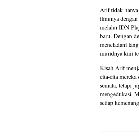
Arif tidak hany
ilmunya dengan 
melalui IDN Play
baru. Dengan d
meneladani lang
muridnya kini t
Kisah Arif menj
cita-cita mereka
semata, tetapi j
mengedukasi. Mel
setiap kemenanga