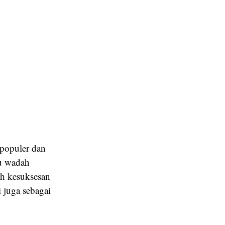
 populer dan
tu wadah
ih kesuksesan
 juga sebagai