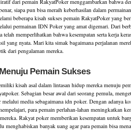
piratif dari pemain RakyatPoker menggambarkan bahwa d
benar, siapa pun bisa meraih keberhasilan dalam permainan i
lami beberapa kisah sukses pemain RakyatPoker yang be
lalui permainan IDN Poker yang amat digemari. Dari berbag
a telah memperlihatkan bahwa kesempatan serta kerja kera
l yang nyata. Mari kita simak bagaimana perjalanan merek
etik dari pengalaman mereka.
Menuju Pemain Sukses
iliki kisah asal dalam lintasan hidup mereka menuju pem
yatpoker. Sebagian besar awal dari seorang pemula, menget
 melalui media sebagaimana idn poker. Dengan adanya kons
mempelajari, para pemain perlahan-lahan meningkatkan k
n mereka. Rakyat poker memberikan kesempatan untuk ban
erlu menghabiskan banyak uang agar para pemain bisa mena