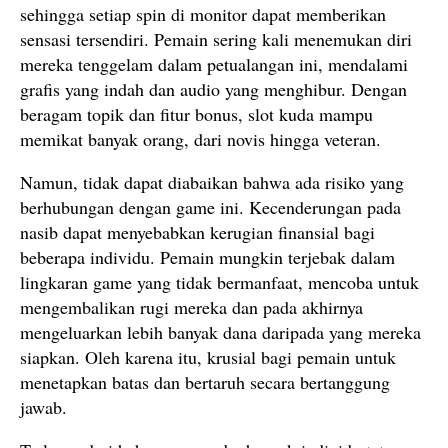
sehingga setiap spin di monitor dapat memberikan
sensasi tersendiri. Pemain sering kali menemukan diri
mereka tenggelam dalam petualangan ini, mendalami
grafis yang indah dan audio yang menghibur. Dengan
beragam topik dan fitur bonus, slot kuda mampu
memikat banyak orang, dari novis hingga veteran.
Namun, tidak dapat diabaikan bahwa ada risiko yang
berhubungan dengan game ini. Kecenderungan pada
nasib dapat menyebabkan kerugian finansial bagi
beberapa individu. Pemain mungkin terjebak dalam
lingkaran game yang tidak bermanfaat, mencoba untuk
mengembalikan rugi mereka dan pada akhirnya
mengeluarkan lebih banyak dana daripada yang mereka
siapkan. Oleh karena itu, krusial bagi pemain untuk
menetapkan batas dan bertaruh secara bertanggung
jawab.